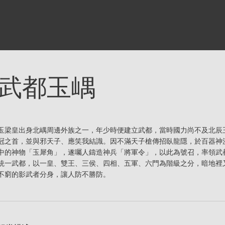
武都玉嵎
玉梁皇出身北嵎周邊外族之一，年少時便建立武都，當時國力尚不及北辰
冠之首，並與邪天子、應笑我結識。因不滿天子槍傳招臥龍隱，於百器神
中的神物「玉犀角」，遂囑人鑄造神兵「將軍令」，以此為號召，率領武
統一武都，以一皇、雙王、三侯、四相、五軍、六門為階級之分，暗地裡
不窮的影武者分身，讓人防不勝防。