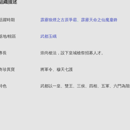
組織描述
活躍時期
霹靂狼煙之古原爭霸
、
霹靂天命之仙魔鏖鋒
基地/轄區
武都玉嵎
專長
崇尚槍法，設下皇城槍祭招募人才。
奇珍異寶
將軍令、穆天七護
特色
武都以一皇、雙王、三侯、四相、五軍、六門為階