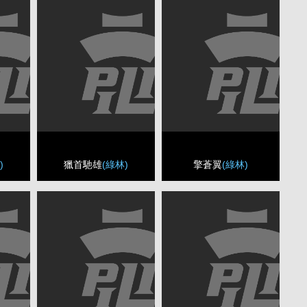
)
獵首馳雄
(綠林)
擎蒼翼
(綠林)