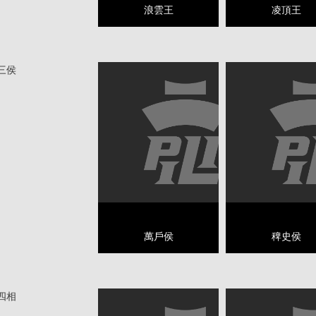
浪雲王
凌頂王
三侯
萬戶侯
稗史侯
四相