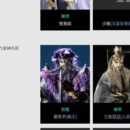
雜學
少微
(玉梁皇替
鴛鴦鏡
六道神兵府
邪魔
雜學
邪天子
(瘋王)
三生亞父
(人道