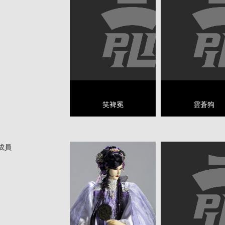
笑裨冕
雲蒼狗
成員