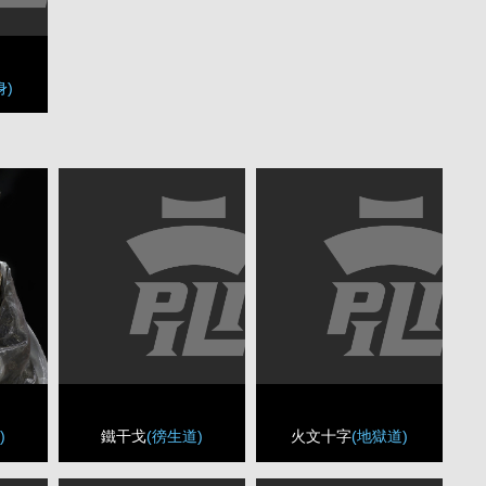
身)
鐵干戈
(徬生道)
火文十字
(地獄道)
)