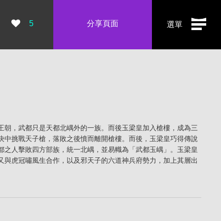
瀏覽數：
5
分享頁面
選單
王朝，武都只是天都北嵎外的一族。而後玉梁皇加入槍樓，成為三
決中挑戰天子槍，落敗之後憤而離開槍樓。而後，玉梁皇巧得傳說
都之人擊敗四方部族，統一北嵎，並易幟為「武都玉嵎」。玉梁皇
又與虎冠嘯風生合作，以及邪天子的六道神兵府勢力，加上其層出