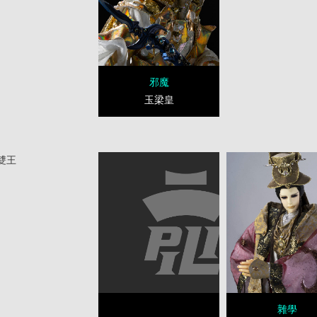
邪魔
玉梁皇
雙王
雜學