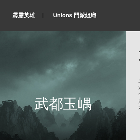
霹靂英雄
Unions 門派組織
武都玉嵎