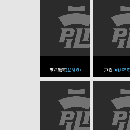
末法無道
(惡鬼道)
力霸
(阿修羅道