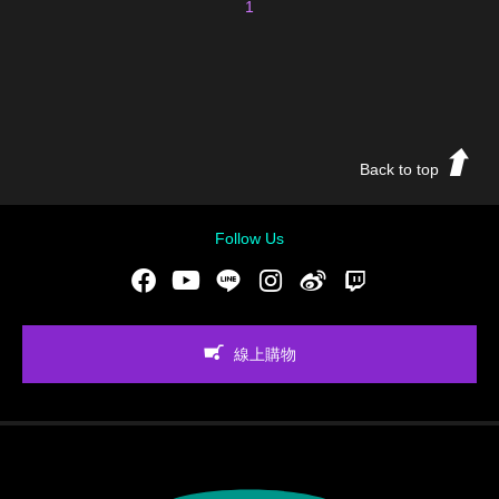
1
Back to top
Follow Us
Facebook
Youtube
LINE
Instgram
新浪微博
Twitch
線上購物