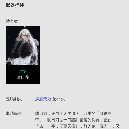
武器描述
持有者
雜學
嘯日猋
登場劇集
霹靂天啟
第44集
事蹟簡述
嘯日猋，來自上天界御天五龍中的「邪影白
帝」，吠日刀是一口設計繁複的兵器，正如
「猋」一字，反覆又瘋狂，故刀稱「瘋刀」，又