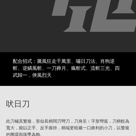
配合招式：騰風狂走千萬里、嘯日刀法、肖狗逆
斬、逆鱗風斬、一刀葬月、瘋斬式、流斬三光、四
武歸一．俠風烈天
吠日刀
此刀極其繁複，形似長柄闊刃彎刀，刀身呈ㄑ字形彎弧，刀柄較為
寬大，能以正手、反手握持，柄端更暗藏一口鋒利的小刀，以繁複
的圈環和珠墜為飾。