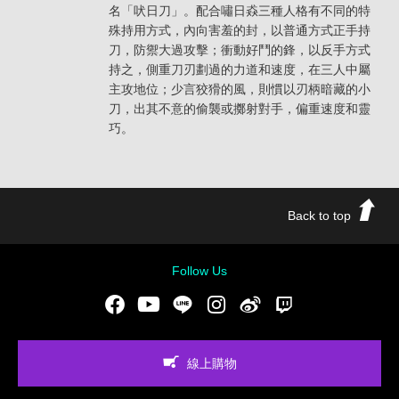
名「吠日刀」。配合嘯日猋三種人格有不同的特
殊持用方式，內向害羞的封，以普通方式正手持
刀，防禦大過攻擊；衝動好鬥的鋒，以反手方式
持之，側重刀刃劃過的力道和速度，在三人中屬
主攻地位；少言狡猾的風，則慣以刃柄暗藏的小
刀，出其不意的偷襲或擲射對手，偏重速度和靈
巧。
Back to top
Follow Us
Facebook
Youtube
LINE
Instgram
新浪微博
Twitch
線上購物