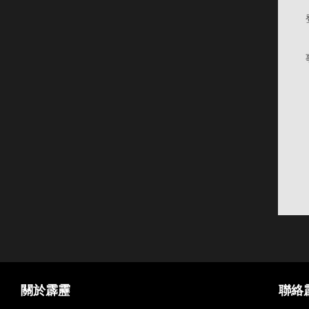
關於霹靂
聯絡