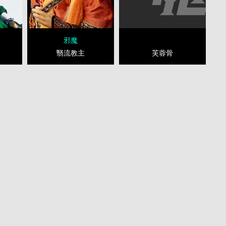
邪魔
芙蓉骨
翳流教主