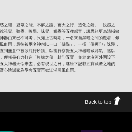
感之纓、撼穹之能、不解之護、蒼天之行、造化之鑰。「銳感之
銳視覺、聽覺、嗅覺、味覺、觸覺等五種感官，讓思緒更為清晰敏
神器由來已不可考，只知上古時期，一名來自黑暗之間的魔者，佩
風血雨，最後被兩名神僧以一口「佛碟」、一招「佛禪印」誅殺，
直到無意中被臥龍行所獲。臥龍行察覺五大神器暗藏邪氣，遂以
，便耗盡心力打造「軒轅之傳」封印五寶，並於鬼沒河外圍設下
五大神器天命未盡，必有現世之日，遂繪下記載五寶藏匿之地的
野心陰謀家為爭奪五寶再掀江湖腥風血雨。
Back to top