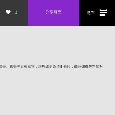
瀏覽數：
1
分享頁面
選單
味覺、觸覺等五種感官，讓思緒更為清晰敏銳，能洞燭機先料知對