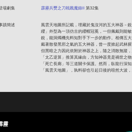
登場劇集
霹靂兵燹之刀戟戡魔錄II
第32集
事蹟簡述
風雲天地圖所記載，埋藏於鬼沒河的五大神器－銳
纓」外型為一頂仿古的纓帽冠冕，一但佩戴則能敏
銳，能洞燭機先料知對手下一步的動作。相傳五大
戴著散發黑邪之氣的五大神器，曾一度掀起武林腥
但黑暗之力因此依附於神器之上，隨之消散無蹤，
「太乙逆算」推算其緣由，方知神器竟是禍世之物
「死亡長廊」等三道關卡保護。然而，臥龍行深知
「風雲天地圖」，孰料卻也引起日後的喧然大波，
霹靂