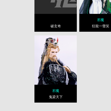
邪魔
破玄奇
狂龍一聲笑
邪魔
鬼梁天下