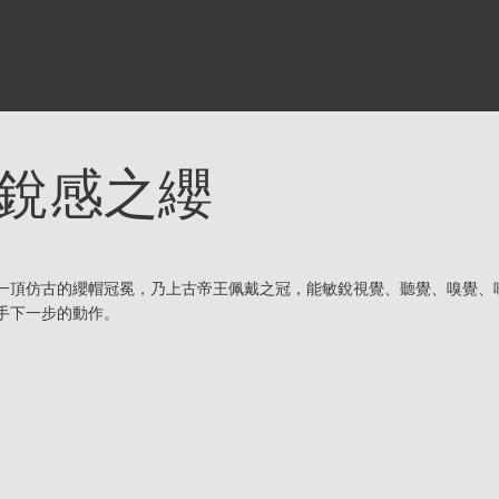
銳感之纓
一頂仿古的纓帽冠冕，乃上古帝王佩戴之冠，能敏銳視覺、聽覺、嗅覺、
手下一步的動作。