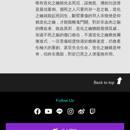
唯有造化之鑰能化去死厄，談無慾、佛劍分說便
是最佳案例。瀕死之人只要尚存一息之氣，造化
之鑰就能起死回生，斷臂重傷的羽人非獍便是仰
賴造化之鑰，才能脫離鬼門關。對於非血肉之軀
的嗜血者、敗血異邪，造化之鑰猶能發揮其威，
加速不死之軀的傷口瘉合，不過造化之鑰療效屬
漸進式，一旦受傷程度快過於癒療速度，仍會產
生極大的重創、甚至失去生命。造化之鑰雖是神
奇，但終非萬能，對於已死之人便毫無作用。
Back to top
Follow Us
Facebook
Youtube
LINE
Instgram
新浪微博
Twitch