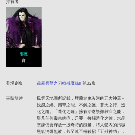
持有者
邪魔
宵
登場劇集
霹靂兵燹之刀戟戡魔錄II
第32集
事蹟簡述
風雲天地圖所記載，埋藏於鬼沒河的五大神器－
銳感之纓、撼穹之能、不解之護、蒼天之行、造
化之鑰。「造化之鑰」擁有治癒疑難雜症之能，
舉凡任何毒患病症，只要一接觸造化之鑰，水晶
墜鍊便會釋放一股奇特的能量，將人體內的污穢
黑氣消弭無蹤，甚至連至極殺招「五殘神功」，