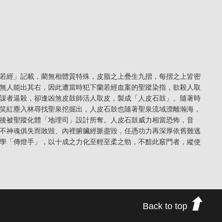
若經」記載，藺無相體質特殊，皮脂之上疊生九摺，每摺之上皆密
無人能出其右，因此遭當時犯下蘭若經血案的聖蹤染指，欲殺人取
謀者逼殺，卻逢凶煞皮鼓師活人取皮，製成「人皮石鼓」。隨著時
笑紅塵入林尋找聖泉挖掘出，人皮石鼓也隨著聖泉流域漂離瀚海，
後被聖蹤化體「地理司」設計所奪。人皮石鼓威力相當恐怖，音
不神魂俱失而敗毀、內裡腑臟經脈盡毀，任憑功力再深厚依舊難逃
學「傳燈手」，以十成之力化至輕至柔之勁，不黯此竅門者，縱使
Back to top