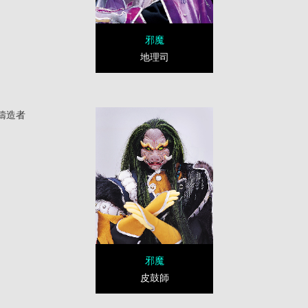
邪魔
地理司
鑄造者
邪魔
皮鼓師