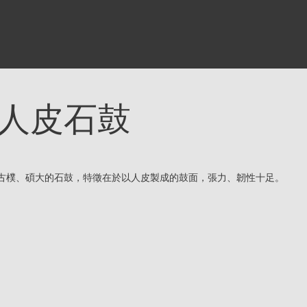
人皮石鼓
古樸、碩大的石鼓，特徵在於以人皮製成的鼓面，張力、韌性十足。