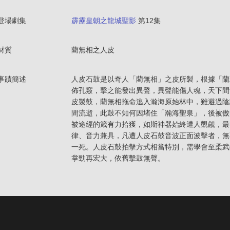
登場劇集
霹靂皇朝之龍城聖影
第12集
材質
藺無相之人皮
事蹟簡述
人皮石鼓是以奇人「藺無相」之皮所製，根據「蘭
佈孔竅，擊之能發出異聲，異聲能傷人魂，天下間
皮製鼓，藺無相拖命逃入瀚海原始林中，雖避過陰
間流逝，此鼓不知何因堵住「瀚海聖泉」，後被傲
被途經的箴有力拾獲，如斯神器始終遭人覬覦，最
律、音力兼具，凡遭人皮石鼓音波正面波擊者，無
一死。人皮石鼓拍擊方式相當特別，需學會至柔武
掌勁再宏大，依舊擊鼓無聲。