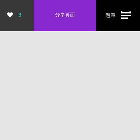
瀏覽數：
3
分享頁面
選單