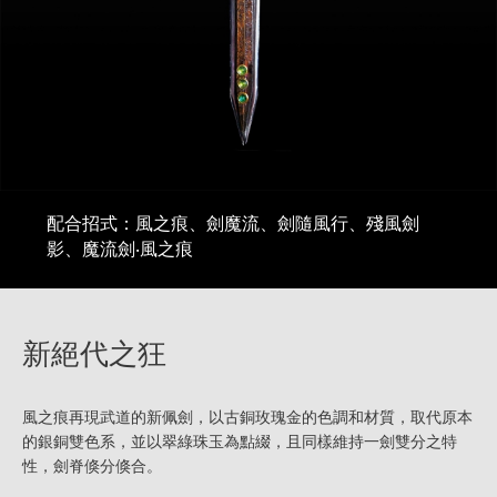
配合招式：風之痕、劍魔流、劍隨風行、殘風劍
影、魔流劍‧風之痕
新絕代之狂
風之痕再現武道的新佩劍，以古銅玫瑰金的色調和材質，取代原本
的銀銅雙色系，並以翠綠珠玉為點綴，且同樣維持一劍雙分之特
性，劍脊倏分倏合。