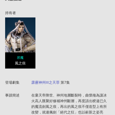
持有者
邪魔
風之痕
登場劇集
霹靂神州III之天罪
第7集
事蹟簡述
在棄天帝降世、神州地層斷裂時，曲懷殤為讓冰
火高人匯聚好修補神州斷層，再度請出睽違已久
的魔流劍風之痕，再出的風之痕不僅造型上有所
改變，就連佩劍「絕代之狂」也以嶄新之姿亮