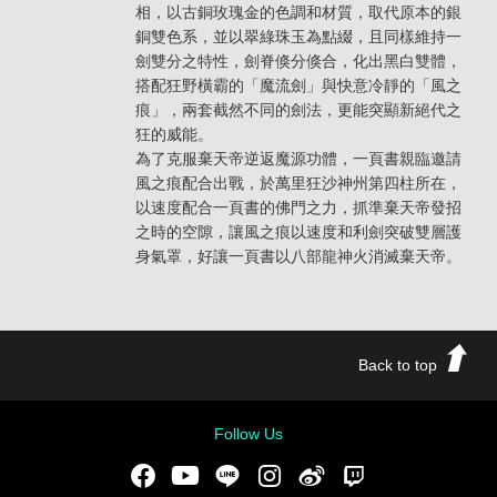
相，以古銅玫瑰金的色調和材質，取代原本的銀
銅雙色系，並以翠綠珠玉為點綴，且同樣維持一
劍雙分之特性，劍脊倏分倏合，化出黑白雙體，
搭配狂野橫霸的「魔流劍」與快意冷靜的「風之
痕」，兩套截然不同的劍法，更能突顯新絕代之
狂的威能。
為了克服棄天帝逆返魔源功體，一頁書親臨邀請
風之痕配合出戰，於萬里狂沙神州第四柱所在，
以速度配合一頁書的佛門之力，抓準棄天帝發招
之時的空隙，讓風之痕以速度和利劍突破雙層護
身氣罩，好讓一頁書以八部龍神火消滅棄天帝。
Back to top
Follow Us
Facebook
Youtube
LINE
Instgram
新浪微博
Twitch