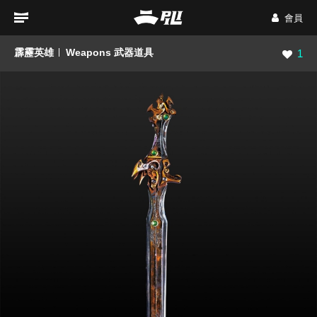
會員
霹靂英雄
Weapons 武器道具
瀏覽數
1