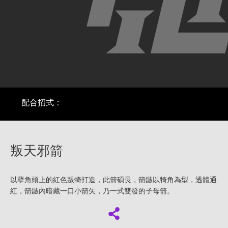
配合招式：
叛天邪箭
以孽角頭上的紅色叛犄打造，此箭碩長，箭鏃以犄角為型，透體通
紅，箭鏃內暗藏一口小箭矢，乃一式雙發的子母箭。