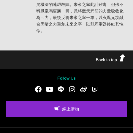
局機深的連環殺陣。未來之宰此計雖毒，但殊不
料鳳凰鳴更勝一籌，竟將叛天邪箭的力量吸收化
為己力，最後反將未來之宰一軍，以火鳳元功融
合黑暗之力重創未來之宰，以剋邪聖器終結其性
命。
Back to top
Follow Us
Facebook
Youtube
LINE
Instgram
新浪微博
Twitch
線上購物