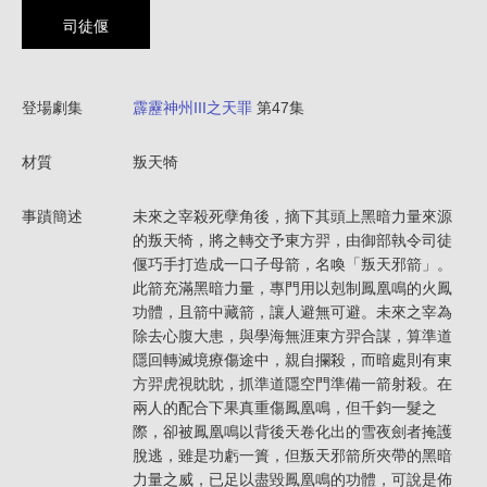
司徒偃
登場劇集
霹靂神州III之天罪
第47集
材質
叛天犄
事蹟簡述
未來之宰殺死孽角後，摘下其頭上黑暗力量來源
的叛天犄，將之轉交予東方羿，由御部執令司徒
偃巧手打造成一口子母箭，名喚「叛天邪箭」。
此箭充滿黑暗力量，專門用以剋制鳳凰鳴的火鳳
功體，且箭中藏箭，讓人避無可避。未來之宰為
除去心腹大患，與學海無涯東方羿合謀，算準道
隱回轉滅境療傷途中，親自攔殺，而暗處則有東
方羿虎視眈眈，抓準道隱空門準備一箭射殺。在
兩人的配合下果真重傷鳳凰鳴，但千鈞一髮之
際，卻被鳳凰鳴以背後天卷化出的雪夜劍者掩護
脫逃，雖是功虧一簣，但叛天邪箭所夾帶的黑暗
力量之威，已足以盡毀鳳凰鳴的功體，可說是佈