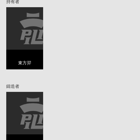
持有者
東方羿
鑄造者