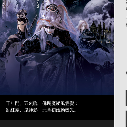
千年鬥、五劍臨，佛厲魔蹤風雲變；
亂紅塵、鬼神影，元章初始動機先。