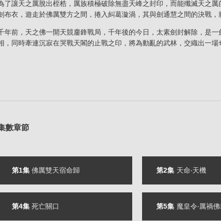
為了讓
天之厲
脫出桎梏，厲族積極破除無盡天峰之封印，而能殲滅
天之厲
劍布衣
，遊走於佛厲雙方之間，捲入糾葛漩渦，其與
劍通慧
之間的決戰，
千年前，
天之佛
一開天競鏖鋒戰局，千年後的今日，太素劍封解除，是一
相，同時牽連沉寂在哭戰天閣的止戰之印，將為動亂的武林，交織出一場
集數章節
第1集
佛厲雙天宿命歸
第2集
天命‧天機
第4集
死亡關口
第5集
魔皇令‧厲禍