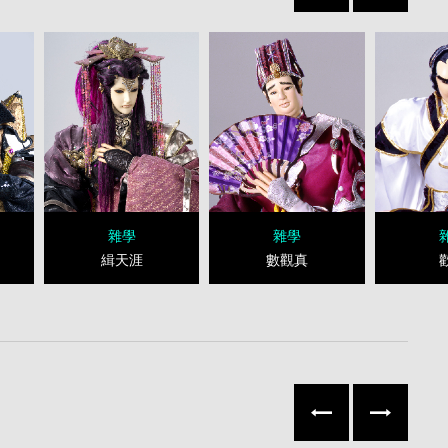
第27集
浮塵若幻‧紅塵渡行
第30集
紅爐有信‧點雪無情
羅生
第33集
鴻濛天劫
雜學
雜學
韋馱一朝悔
第36集
重劫
緝天涯
數觀真
第39集
永恆的悲願
往左
往右