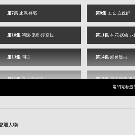
第7集
止戰‧終戰
第8集
玄玄‧血傀師
第10集
鴻濛‧鬼瞳‧浮空枕
第11集
神花‧妖繪‧
第13集
悶雷
第14集
絕路逢劫
第16集
武林四驚鴻
第17集
鬼王嚎悲‧鬼
展開完整章
第19集
仇海掀濤
第20集
伏誅
第22集
驚愕的變章
第23集
三凶鬼言出‧
登場人物