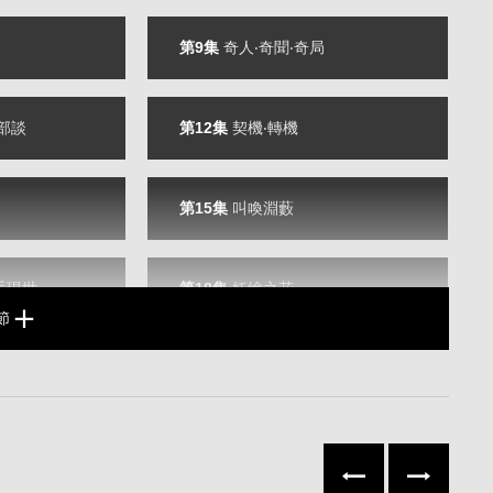
第9集
奇人‧奇聞‧奇局
八部談
第12集
契機‧轉機
第15集
叫喚淵藪
手現世
第18集
妖繪之花
節
第21集
救贖
惡鬼禍世生
第24集
留恨
往左
往右