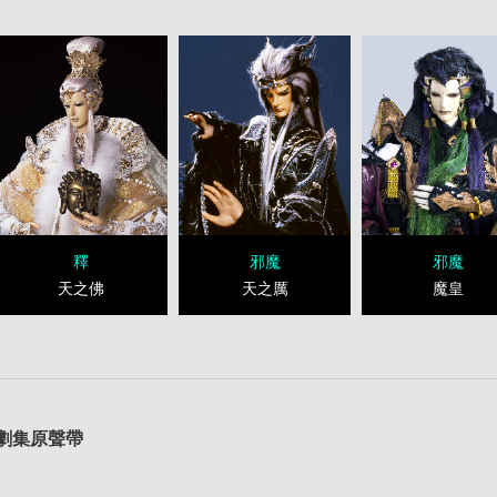
第25集
塵外孤標意琦行
第26集
憤怒明王相
第28集
天魔鬥
第29集
生死線
第31集
天官降世‧奸詭現形
第32集
白衣沽酒綺
釋
邪魔
邪魔
第34集
天下烽煙
第35集
罪牆萬里哭‧
天之佛
天之厲
魔皇
第37集
山雨欲來
第38集
無心劍
劇集原聲帶
第40集
名器觀論‧春秋動鋒雲