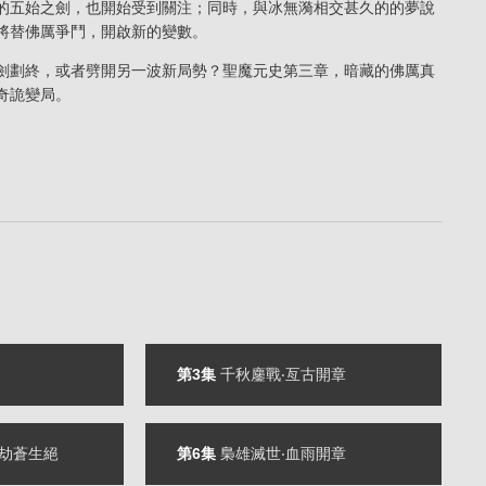
的五始之劍，也開始受到關注；同時，與
冰無漪
相交甚久的的夢說
將替佛厲爭鬥，開啟新的變數。
劍劃終，或者劈開另一波新局勢？聖魔元史第三章，暗藏的佛厲真
奇詭變局。
第3集
千秋鏖戰‧亙古開章
佛劫蒼生絕
第6集
梟雄滅世‧血雨開章