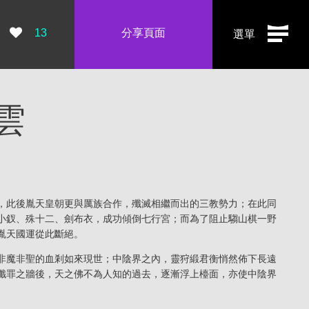
瀏覽數：
13
分享頁面
選單
雲
，此後胤天皇朝更與厲族合作，殲滅相繼而出的三教勢力；在此同
小釵
、
殊十二
、
劍布衣
，成功傾倒七行宮；而為了阻止
騶山棋一
野
胤天國運從此斷絕。
非魔非聖的
血剎如來
現世；中陰界之內，靈狩
緞君衡
悄然佈下長遠
懺罪之牆後，
天之佛
不為人知的過去，逐漸浮上檯面，亦使中陰界