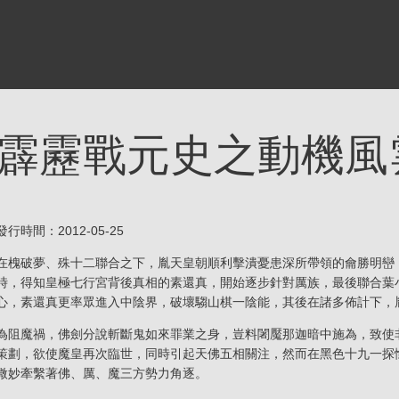
霹靂戰元史之動機風
發行時間：2012-05-25
在
槐破夢
、
殊十二
聯合之下，胤天皇朝順利擊潰
憂患深
所帶領的龠勝明巒
時，得知皇極七行宮背後真相的
素還真
，開始逐步針對厲族，最後聯合
葉
心，
素還真
更率眾進入中陰界，破壞
騶山棋一
陰能，其後在諸多佈計下，
為阻魔禍，
佛劍分說
斬斷
鬼如來
罪業之身，豈料
闍魘那迦
暗中施為，致使
策劃，欲使
魔皇
再次臨世，同時引起天佛五相關注，然而在
黑色十九
一探
微妙牽繫著佛、厲、魔三方勢力角逐。