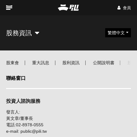
會員
股務資訊
繁體中文
股東會
重大訊息
股利資訊
公開說明書
股價
聯絡窗口
投資人諮詢服務
發言人:
黃文章/董事長
電話:02-8978-0555
e-mail: public@pili.tw