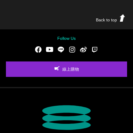
Back to top
Follow Us
Facebook
Youtube
LINE
Instgram
新浪微博
Twitch
線上購物