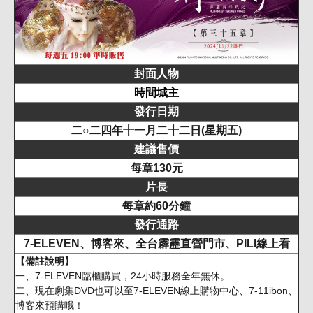
封面人物
時間城主
發行日期
二○二四年十一月二十二日(星期五)
建議售價
每章130元
片長
每章約60分鐘
發行通路
7-ELEVEN、博客來、全台霹靂直營門市、PILI線上看
【備註說明】
一、7-ELEVEN臨櫃購買，24小時服務全年無休。
二、現在劇集DVD也可以至7-ELEVEN線上購物中心、7-11ibon、
博客來預購哦！