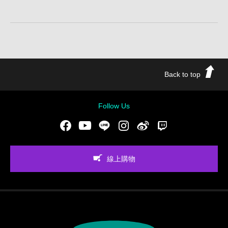
Back to top
Follow Us
Facebook
Youtube
LINE
Instgram
新浪微博
Twitch
線上購物