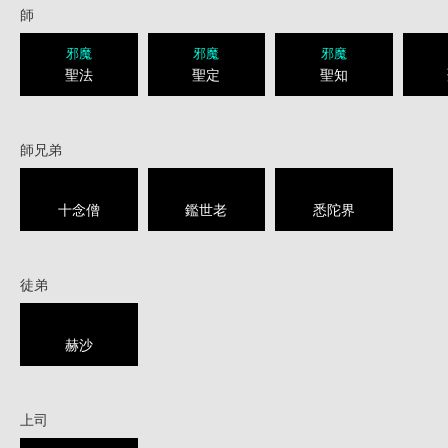
師
邪魔
邪魔
邪魔
聖法
聖定
聖知
師兄弟
十念僧
鑑世老
悉陀界
徒弟
赫沙
上司