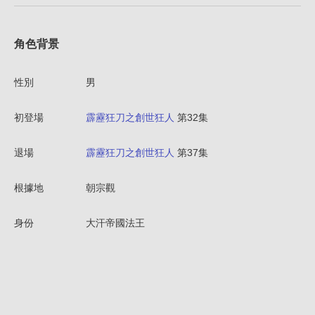
角色背景
性別
男
初登場
霹靂狂刀之創世狂人
第32集
退場
霹靂狂刀之創世狂人
第37集
根據地
朝宗觀
身份
大汗帝國法王