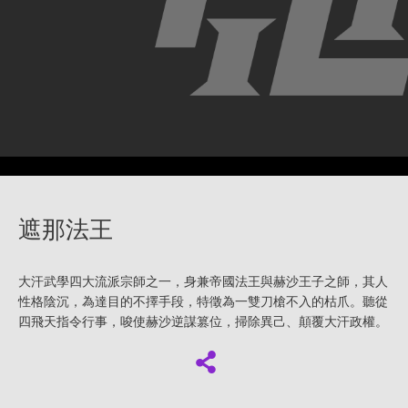
遮那法王
大汗武學四大流派宗師之一，身兼帝國法王與赫沙王子之師，其人
性格陰沉，為達目的不擇手段，特徵為一雙刀槍不入的枯爪。聽從
四飛天指令行事，唆使赫沙逆謀篡位，掃除異己、顛覆大汗政權。