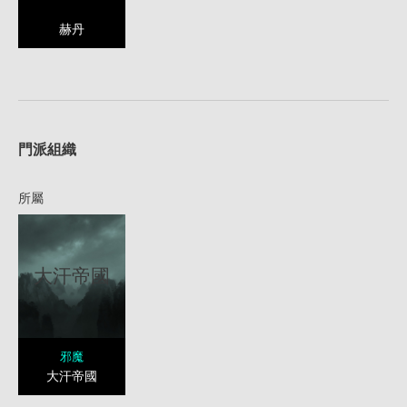
赫丹
1
門派組織
所屬
大汗帝國
邪魔
大汗帝國