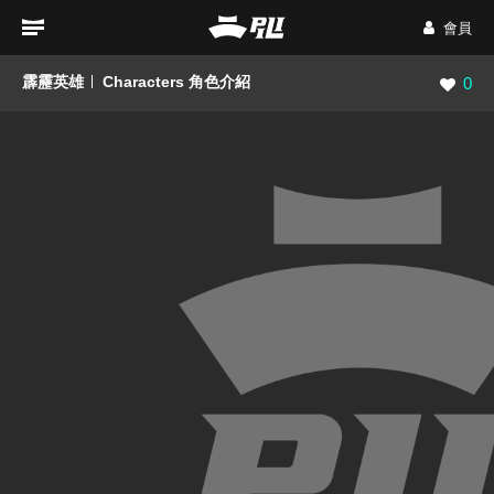
會員
霹靂英雄
Characters 角色介紹
瀏覽數
0