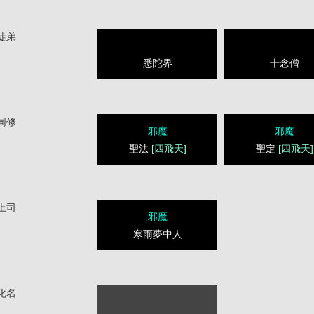
徒弟
悉陀界
十念僧
同修
邪魔
邪魔
聖法
[四飛天]
聖定
[四飛天]
上司
邪魔
寒雨夢中人
化名