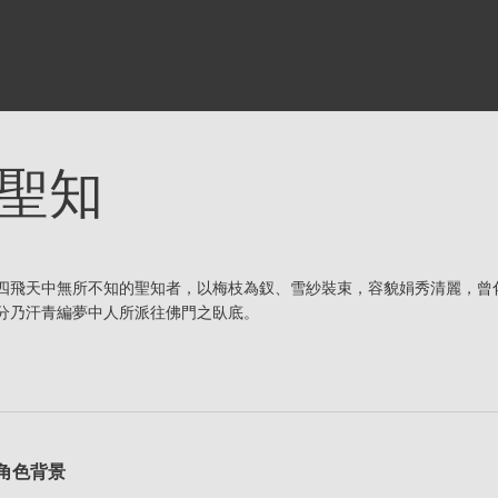
聖知
四飛天中無所不知的聖知者，以梅枝為釵、雪紗裝束，容貌娟秀清麗，曾
分乃汗青編夢中人所派往佛門之臥底。
角色背景