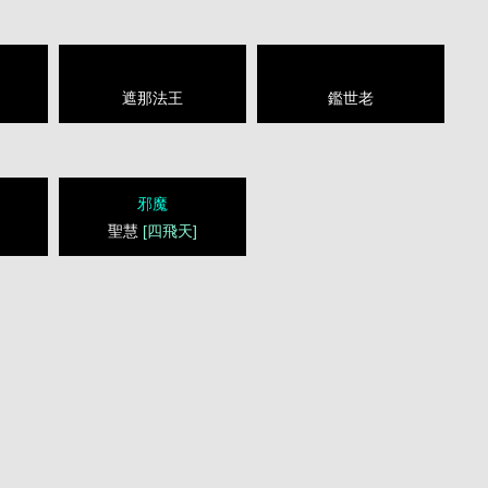
遮那法王
鑑世老
邪魔
聖慧
[四飛天]