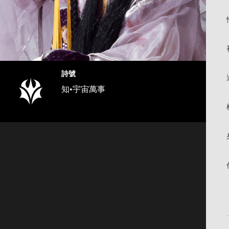
詩號
知•宇宙萬事