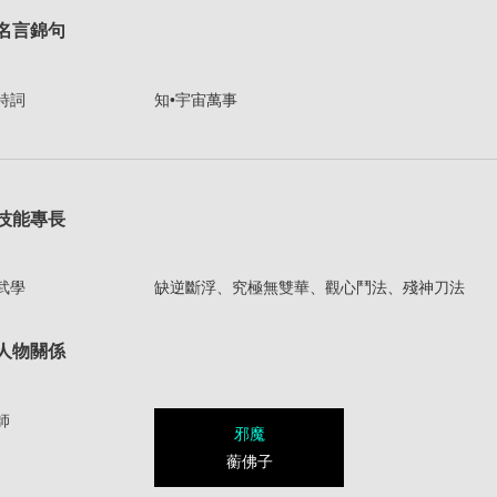
名言錦句
詩詞
知•宇宙萬事
技能專長
武學
缺逆斷浮、究極無雙華、觀心鬥法、殘神刀法
人物關係
師
邪魔
蘅佛子