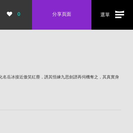
瀏覽數：
0
分享頁面
選單
化名岳冰接近傲笑紅塵，誘其悟練九思劍譜再伺機奪之，其真實身