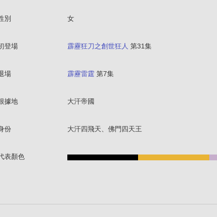
性別
女
初登場
霹靂狂刀之創世狂人
第31集
退場
霹靂雷霆
第7集
根據地
大汗帝國
身份
大汗四飛天、佛門四天王
代表顏色