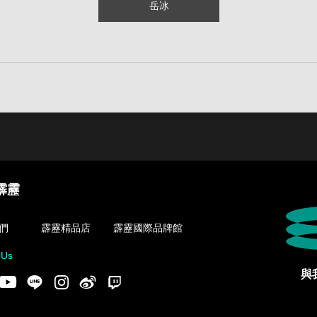
岳冰
霹靂
們
霹靂精品店
霹靂國際品牌館
 Us
與
acebook
Youtube
LINE
Instgram
新浪微博
Twitch