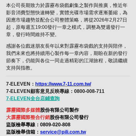
本公司長期致力於霹靂布袋戲劇集之製作與推廣，惟近年
影音消費型態快速轉變，實體光碟市場需求逐漸萎縮，為
因應市場趨勢並配合公司整體策略，將從2026年2月27日
起，原每週五19:00發行一章之模式，調整為雙週發行一
章，發行時間維持不變。
感謝各位戲迷朋友長年以來對霹靂布袋戲的支持與陪伴，
我們未來也將持續用心製作每一章內容，期盼在新的發行
節奏下，仍能與各位一同走過精彩的江湖旅程，敬請繼續
支持與指教。
7-ELEVEN：
https://www.7-11.com.tw/
7-ELEVEN顧客意見反映專線：0800-008-711
7-ELEVEN全台店鋪查詢
霹靂國際多媒體
股份有限公司製作
大霹靂國際整合行銷
股份有限公司發行
盜版檢舉專線：0809-020-808
盜版檢舉信箱：
service@pili.com.tw