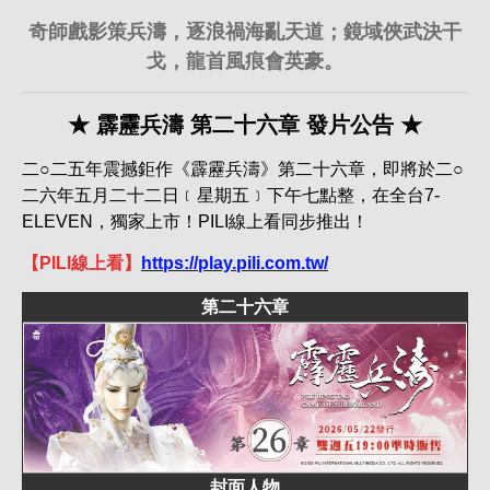
奇師戲影策兵濤，逐浪禍海亂天道；鏡域俠武決干
戈，龍首風痕會英豪。
★ 霹靂兵濤 第二十六章 發片公告 ★
二○二五年震撼鉅作《霹靂兵濤》第二十六章，即將於二○
二六年五月二十二日﹝星期五﹞下午七點整，在全台7-
ELEVEN，獨家上市！PILI線上看同步推出！
【PILI線上看】
https://play.pili.com.tw/
第二十六章
封面人物