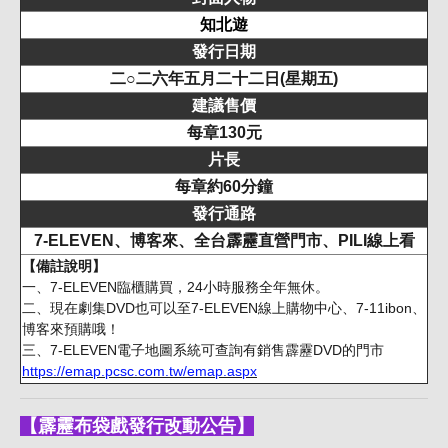
知北遊
發行日期
二○二六年五月二十二日(星期五)
建議售價
每章130元
片長
每章約60分鐘
發行通路
7-ELEVEN、博客來、全台霹靂直營門市、PILI線上看
【備註說明】
一、7-ELEVEN臨櫃購買，24小時服務全年無休。
二、現在劇集DVD也可以至7-ELEVEN線上購物中心、7-11ibon、
博客來預購哦！
三、7-ELEVEN電子地圖系統可查詢有銷售霹靂DVD的門市
https://emap.pcsc.com.tw/emap.aspx
【霹靂布袋戲發行改動公告】