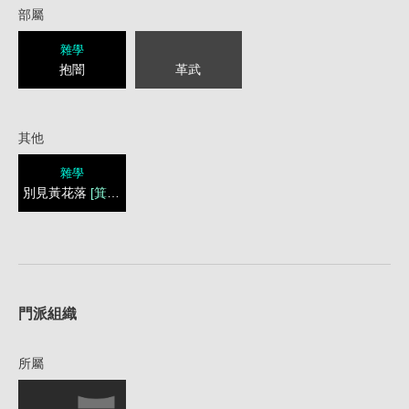
部屬
雜學
抱闇
革武
其他
雜學
別見黃花落
[箕子臬]
1
門派組織
所屬