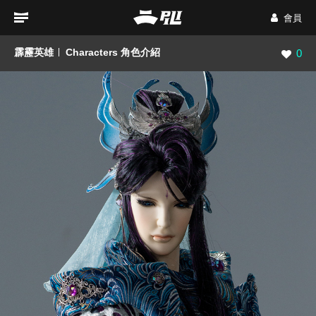
會員
霹靂英雄
Characters 角色介紹
瀏覽數
0