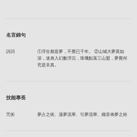
名言錦句
詩詞
①浮生都是夢，不覺已千年。 ②山城大夢莫如
深，迷身入幻數浮沉，珠璣點落三山盟，夢覺何
究是非真。
技能專長
咒術
夢占之術、溫夢流華、引夢流華、織音佈夢之術