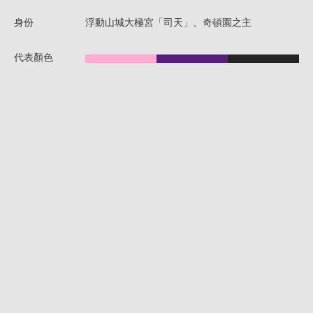
身份
浮動山城大極宮「司天」、奇頓園之主
代表顏色