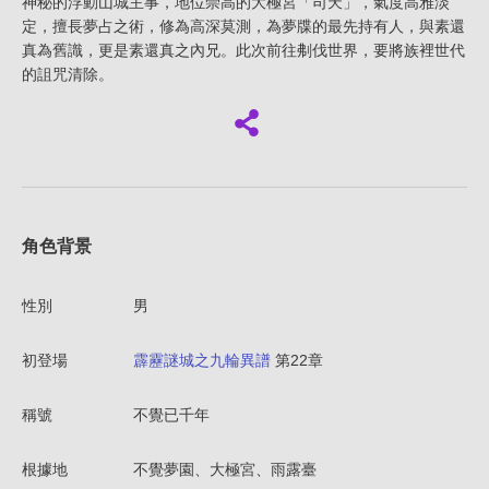
神秘的浮動山城主事，地位崇高的大極宮「司天」，氣度高雅淡
定，擅長夢占之術，修為高深莫測，為夢牒的最先持有人，與素還
真為舊識，更是素還真之內兄。此次前往刜伐世界，要將族裡世代
的詛咒清除。
角色背景
性別
男
初登場
霹靂謎城之九輪異譜
第22章
稱號
不覺已千年
根據地
不覺夢園、大極宮、雨露臺