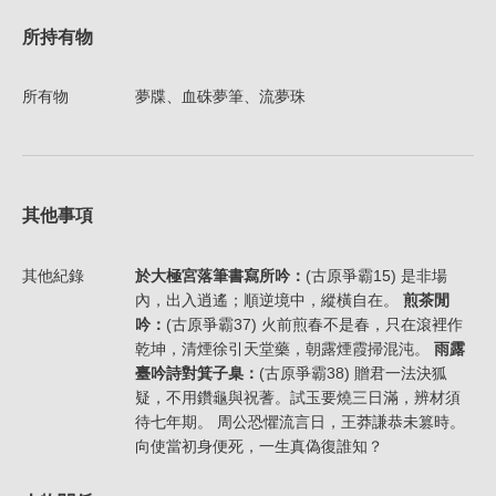
所持有物
所有物
夢牒、血硃夢筆、流夢珠
其他事項
其他紀錄
於大極宮落筆書寫所吟：
(古原爭霸15) 是非場
內，出入逍遙；順逆境中，縱橫自在。
煎茶閒
吟：
(古原爭霸37) 火前煎春不是春，只在滾裡作
乾坤，清煙徐引天堂藥，朝露煙霞掃混沌。
雨露
臺吟詩對箕子臬：
(古原爭霸38) 贈君一法決狐
疑，不用鑽龜與祝蓍。試玉要燒三日滿，辨材須
待七年期。 周公恐懼流言日，王莽謙恭未篡時。
向使當初身便死，一生真偽復誰知？