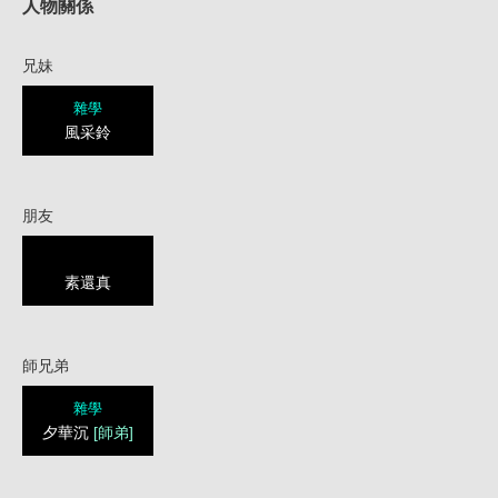
人物關係
兄妹
雜學
風采鈴
朋友
素還真
師兄弟
雜學
夕華沉
[師弟]