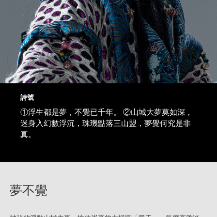
詩號
①浮生都是夢，不覺已千年。 ②山城大夢莫如深，
迷身入幻數浮沉，珠璣點落三山盟，夢覺何究是非
真。
夢不覺