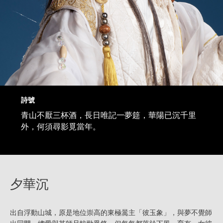
詩號
青山不厭三杯酒，長日唯記一夢筵，華陽已沉千里
外，何須尋影覓當年。
夕華沉
出自浮動山城，原是地位崇高的東極暠主「彼玉象」，與夢不覺師