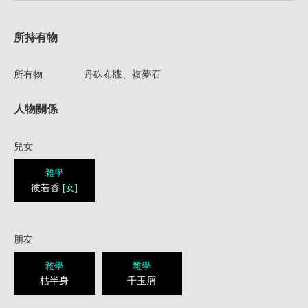
所持有物
所有物
丹硃布牒、複夢石
人物關係
兒女
雜學
彼若香
[女]
朋友
雜學
雜學
枯半身
千玉屑