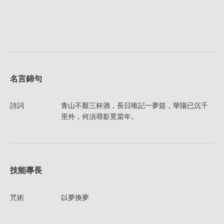
名言錦句
詩詞
青山不厭三杯酒，長日唯記一夢筵，華陽已沉千
里外，何須尋影覓當年。
技能專長
咒術
以夢換夢