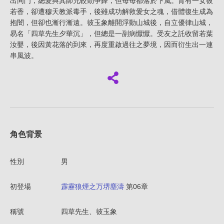
出同門，總愛與其師兄較勁爭鋒，但每每都落於下風。育有一女彼
若香，卻遭穆天教派毒手，後雖成功解救愛女之魂，借體復生成為
抱闇，但卻也漸行漸遠。彼玉象離開浮動山城後，自立優律山城，
易名「四草先生夕華沉」，但總是一副病懨懨。受友之託收留若葉
汝嬰，後因黃花落的到來，再度重啟過往之夢境，因而衍生出一連
串風波。
角色背景
性別
男
初登場
霹靂狼煙之万堺塵濤
第06章
稱號
四草先生、彼玉象