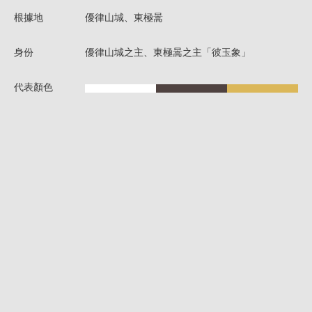
根據地
優律山城、東極暠
身份
優律山城之主、東極暠之主「彼玉象」
代表顏色