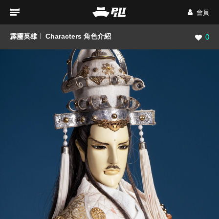
會員
霹靂英雄
Characters 角色介紹
瀏覽數
0