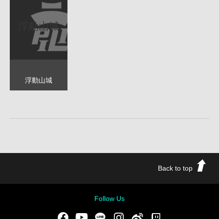
浮動山城
浮動山城
Back to top
Follow Us
Facebook
Youtube
LINE
Instgram
新浪微博
Twitch