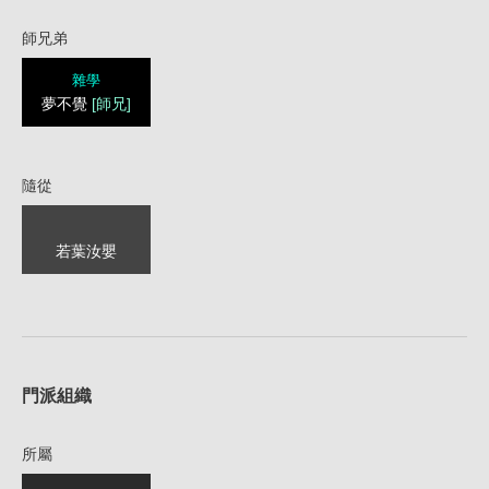
師兄弟
雜學
夢不覺
[師兄]
隨從
若葉汝嬰
1
門派組織
所屬