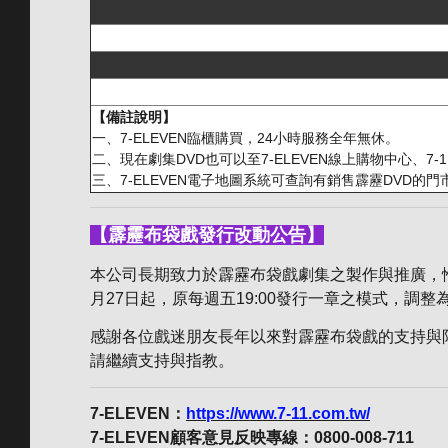
【備註說明】
一、7-ELEVEN臨櫃購買，24小時服務全年無休。
二、現在劇集DVD也可以至7-ELEVEN線上購物中心、7-1
三、7-ELEVEN電子地圖系統可查詢有銷售霹靂DVD的門
【霹靂布袋戲發行改動公告】
本公司長期致力於霹靂布袋戲劇集之製作與推廣，惟
月27日起，原每週五19:00發行一章之模式，調
感謝各位戲迷朋友長年以來對霹靂布袋戲的支持與
請繼續支持與指教。
7-ELEVEN：
https://www.7-11.com.tw/
7-ELEVEN顧客意見反映專線：0800-008-711