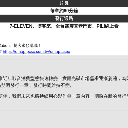
片長
每章約60分鐘
發行通路
7-ELEVEN、博客來、全台霹靂直營門市、PILI線上看
1ibon、博客來預購哦！
市
https://emap.pcsc.com.tw/emap.aspx
近年影音消費型態快速轉變，實體光碟市場需求逐漸萎縮，為因
整為雙週發行一章，發行時間維持不變。
陪伴，我們未來也將持續用心製作每一章內容，期盼在新的發行