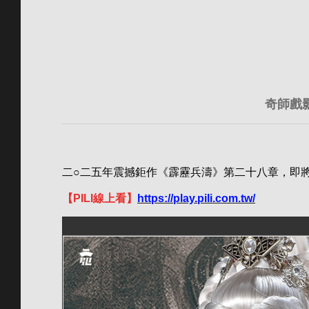
奇師戲
二○二五年震撼鉅作《霹靂兵濤》第二十八章，即將於
【PILI線上看】
https://play.pili.com.tw/