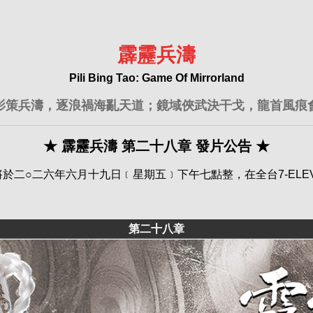
霹靂兵濤
Pili Bing Tao: Game Of Mirrorland
影策兵濤，逐浪禍海亂天道；鏡域俠武決干戈，龍首風痕
★ 霹靂兵濤 第二十八章 發片公告 ★
二○二六年六月十九日﹝星期五﹞下午七點整，在全台7-ELEV
第二十八章