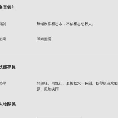
名言錦句
詩詞
無端飲卻相思水，不信相思想殺人。
配樂
風雨無情
技能專長
武學
醉顛狂、雨飄紅、血披秋水一色劍、秋瑩揚波水如
原、風馳疾雨
人物關係