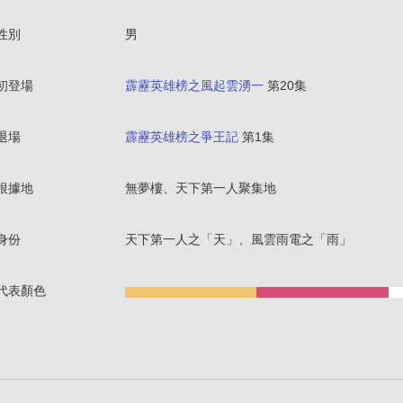
性別
男
初登場
霹靂英雄榜之風起雲湧一
第20集
退場
霹靂英雄榜之爭王記
第1集
根據地
無夢樓、天下第一人聚集地
身份
天下第一人之「天」、風雲雨電之「雨」
代表顏色