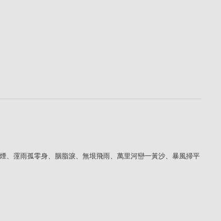
煙、霪雨孤零身、胭脂淚、無垠飛雨、萬里河巒一黃沙、暴風掃平