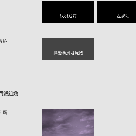
秋羽迎霜
左思明
假扮
操縱暴風君屍體
1
門派組織
所屬