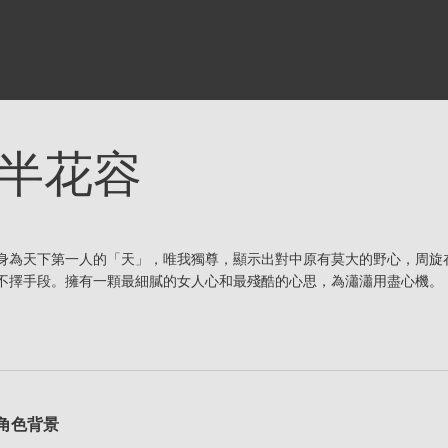
半花容
身為天下第一人的「天」，唯我獨尊，顯示出對中原有莫大的野心，周旋
不擇手段。擁有一顆最細膩的女人心和最殘酷的心思，為瀟瀟用盡心機。
角色背景