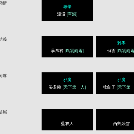
戀情
雜學
瀟瀟
[單戀]
結義
雜學
暴風君
[風雲雨電]
佾雲
[風雲雨電
同夥
邪魔
邪魔
晏君臨
[天下第一人]
牧劍子
[天下第一
部屬
藍衣人
西酆殘雪