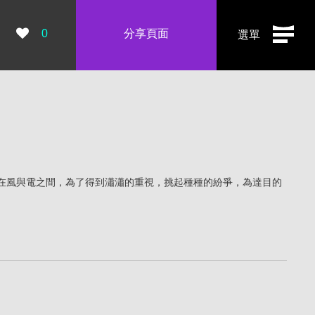
瀏覽數：
0
分享頁面
選單
在風與電之間，為了得到瀟瀟的重視，挑起種種的紛爭，為達目的