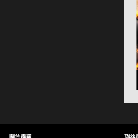
關於霹靂
聯絡