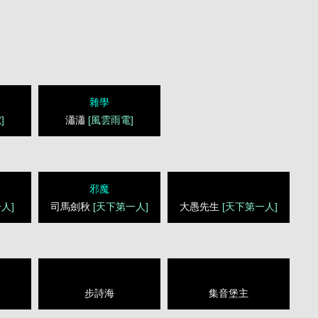
雜學
]
瀟瀟
[風雲雨電]
邪魔
人]
司馬劍秋
[天下第一人]
大愚先生
[天下第一人]
步詩海
集音堡主