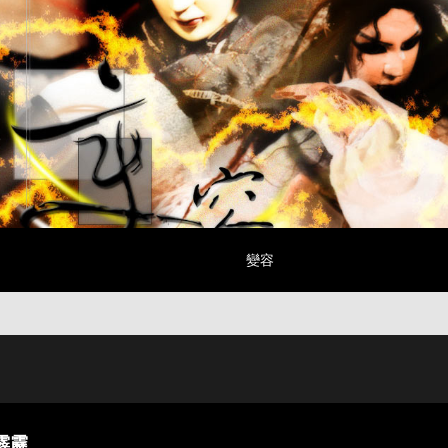
變容
霹靂