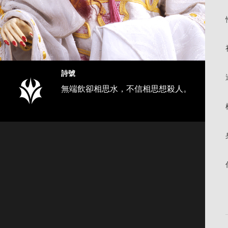
詩號
無端飲卻相思水，不信相思想殺人。