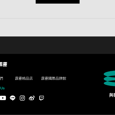
霹靂
們
霹靂精品店
霹靂國際品牌館
 Us
與
acebook
Youtube
LINE
Instgram
新浪微博
Twitch