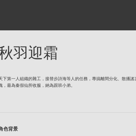
秋羽迎霜
天下第一人組織的雜工，接替步詩海等人的任務，專搞離間分化、散播謠
魄，最為秦假仙所收服，納為跟班小弟。
角色背景