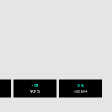
邪魔
邪魔
晏君臨
司馬劍秋