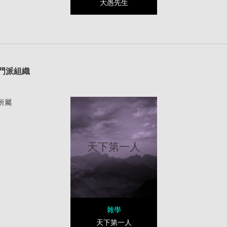
大愚先生
1
門派組織
所屬
天下第一人
雜學
天下第一人