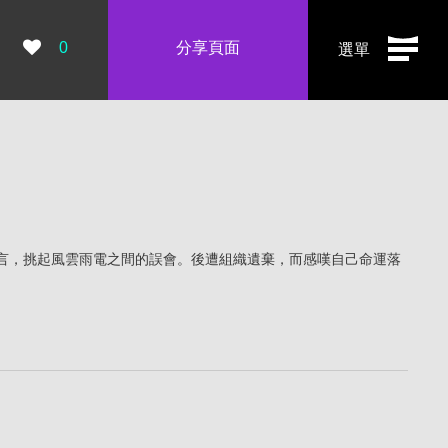
瀏覽數：
0
分享頁面
選單
言，挑起風雲雨電之間的誤會。後遭組織遺棄，而感嘆自己命運落