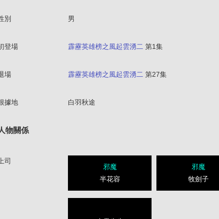
性別
男
初登場
霹靂英雄榜之風起雲湧二
第1集
退場
霹靂英雄榜之風起雲湧二
第27集
根據地
白羽秋途
人物關係
上司
邪魔
邪魔
半花容
牧劍子