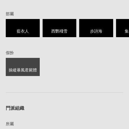
部屬
藍衣人
西酆殘雪
步詩海
集
假扮
操縱暴風君屍體
1
門派組織
所屬