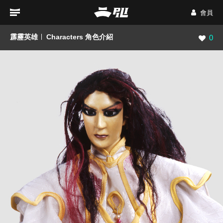
會員
霹靂英雄
Characters 角色介紹
瀏覽數
0