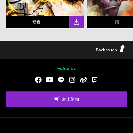
變容
雨
Back to top
Follow Us
Facebook
Youtube
LINE
Instgram
新浪微博
Twitch
線上購物