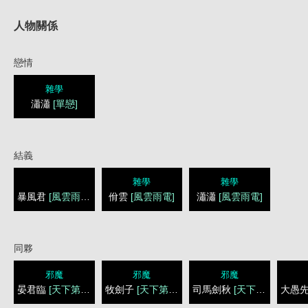
人物關係
戀情
雜學
瀟瀟
[單戀]
結義
雜學
雜學
暴風君
[風雲雨電]
佾雲
[風雲雨電]
瀟瀟
[風雲雨電]
同夥
邪魔
邪魔
邪魔
晏君臨
[天下第一人]
牧劍子
[天下第一人]
司馬劍秋
[天下第一人]
大愚