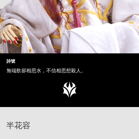
詩號
無端飲卻相思水，不信相思想殺人。
半花容