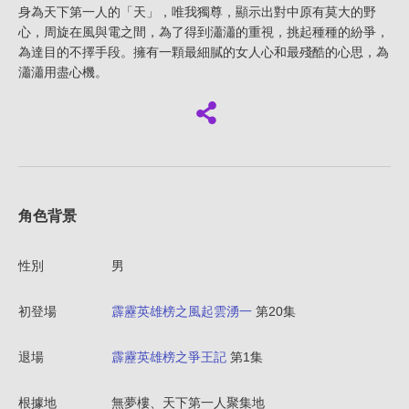
身為天下第一人的「天」，唯我獨尊，顯示出對中原有莫大的野
心，周旋在風與電之間，為了得到瀟瀟的重視，挑起種種的紛爭，
為達目的不擇手段。擁有一顆最細膩的女人心和最殘酷的心思，為
瀟瀟用盡心機。
角色背景
性別
男
初登場
霹靂英雄榜之風起雲湧一
第20集
退場
霹靂英雄榜之爭王記
第1集
根據地
無夢樓、天下第一人聚集地