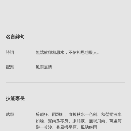
名言錦句
詩詞
無端飲卻相思水，不信相思想殺人。
配樂
風雨無情
技能專長
武學
醉顛狂、雨飄紅、血披秋水一色劍、秋瑩揚波水
如煙、霪雨孤零身、胭脂淚、無垠飛雨、萬里河
巒一黃沙、暴風掃平原、風馳疾雨