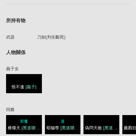
所持有物
武器
刀劍(判生斷死)
人物關係
義子女
恨不逢
[義子]
同夥
邪魔
道
彝燦天
[黑道聯盟]
昭穆尊
[黑道聯盟]
偽問天敵
[黑道聯盟]
戤戮