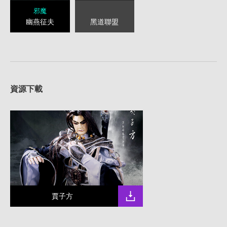
邪魔
黑道聯盟
幽燕征夫
資源下載
賈子方