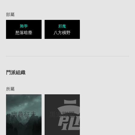
部屬
雜學
邪魔
愁落暗塵
八方橫野
1
門派組織
所屬
黑道聯盟
幽燕征夫