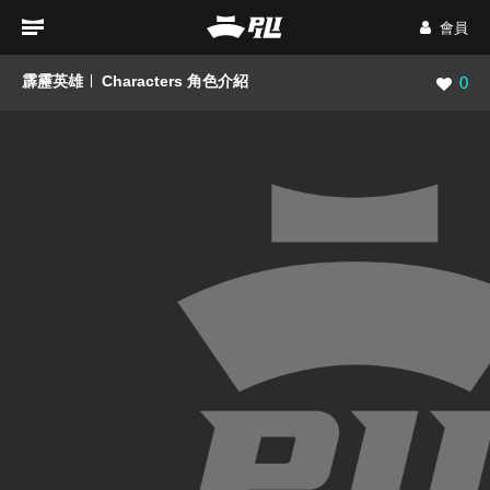
會員
霹靂英雄
Characters 角色介紹
瀏覽數
0