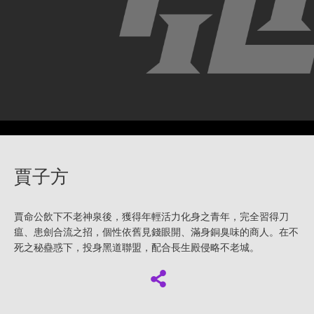
賈子方
賈命公飲下不老神泉後，獲得年輕活力化身之青年，完全習得刀
瘟、患劍合流之招，個性依舊見錢眼開、滿身銅臭味的商人。在不
死之秘蠱惑下，投身黑道聯盟，配合長生殿侵略不老城。