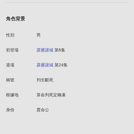
角色背景
性別
男
初登場
霹靂謎城
第8集
退場
霹靂謎城
第24集
稱號
判生斷死
根據地
算命判死定幽巢
身份
賈命公