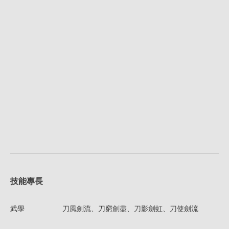
技能專長
武學
刀風劍流、刀窮劍盡、刀影劍虹、刀使劍流