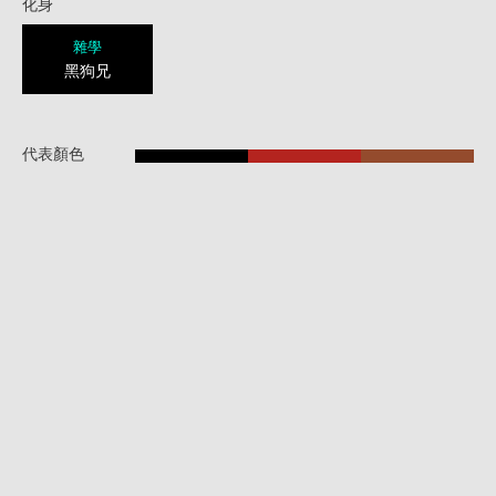
化身
雜學
黑狗兄
代表顏色