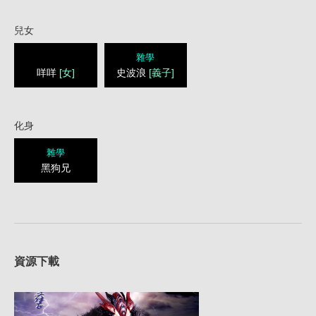
兒女
雜學
咩咩
[女]
史波浪
[義子]
化身
雜學
黑狗兄
資源下載