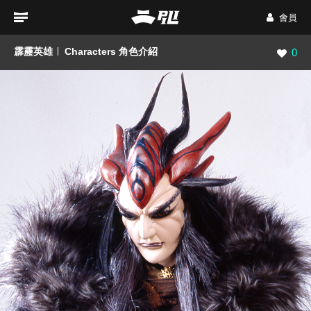
會員
霹靂英雄
Characters 角色介紹
瀏覽數
0