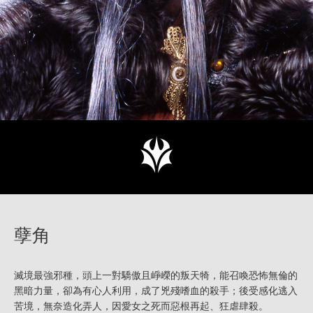
孽角
滅境最強邪種，頭上一對驕傲且崢嶸的叛天犄，能召喚恐怖無倫的
黑暗力量，卻為有心人利用，成了兇殘嗜血的殺手；後受感化逃入
苦境，無奈造化弄人，因愛女之死而惡根再起、狂虐肆殺。