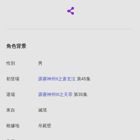
角色背景
性別
男
初登場
霹靂神州II之蒼玄泣
第45集
退場
霹靂神州III之天罪
第35集
來自
滅境
根據地
吊屍壁