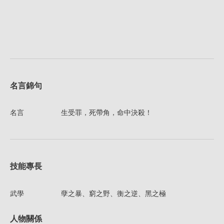
名言錦句
名言
生受罪，死帶角，命中決殺！
技能專長
武學
孽之暴、窮之野、衡之逆、黑之極
人物關係