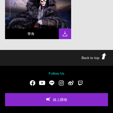
孽角
Back to top
Follow Us
Facebook
Youtube
LINE
Instgram
新浪微博
Twitch
線上購物