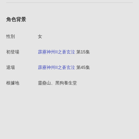
角色背景
性別
女
初登場
霹靂神州II之蒼玄泣
第15集
退場
霹靂神州II之蒼玄泣
第45集
根據地
靈蠱山、黑狗養生堂