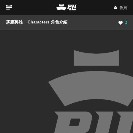
會員
霹靂英雄
Characters 角色介紹
瀏覽數
0