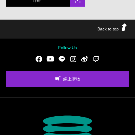
咩咩
Back to top
Follow Us
Facebook
Youtube
LINE
Instgram
新浪微博
Twitch
線上購物