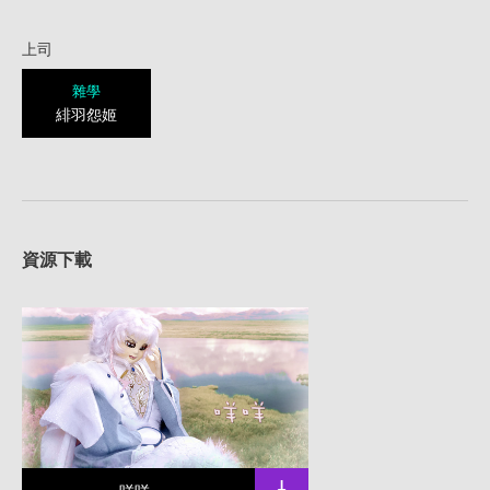
上司
雜學
緋羽怨姬
資源下載