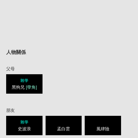
人物關係
父母
雜學
黑狗兄
[孽角]
朋友
雜學
史波浪
孟白雲
風肆險