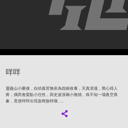
咩咩
靈蠱山小藥僮，自幼孤苦無依為怨姬收養，天真浪漫，窩心得人
疼，偶而會耍點小任性，與史波浪兩小無猜。殊不知一場夜空異
象，竟使咩咩出現血犄族特徵…。