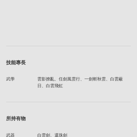
技能專長
武學
雲影撩亂、任劍風雲行、一劍斬秋雲、白雲蔽
日、白雲飛虹
所持有物
武器
白雲劍、還珠劍