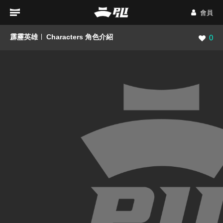
會員
霹靂英雄
Characters 角色介紹
瀏覽數
0