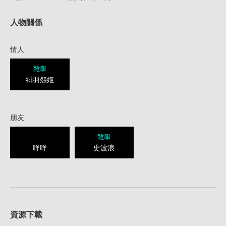
人物關係
情人
雜學
緋羽怨姬
朋友
雜學
咩咩
史波浪
資源下載