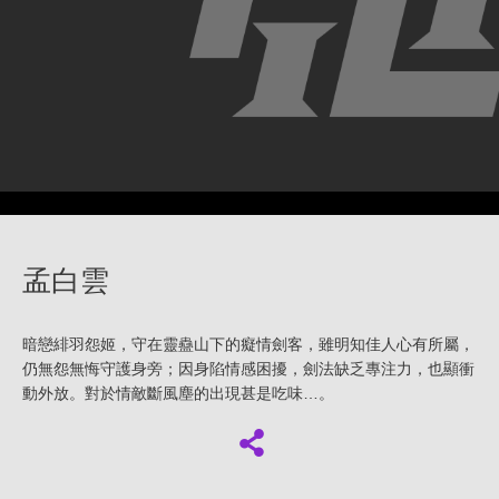
孟白雲
暗戀緋羽怨姬，守在靈蠱山下的癡情劍客，雖明知佳人心有所屬，
仍無怨無悔守護身旁；因身陷情感困擾，劍法缺乏專注力，也顯衝
動外放。對於情敵斷風塵的出現甚是吃味…。