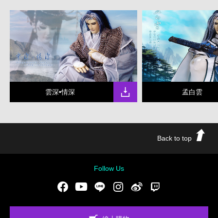
雲深•情深
孟白雲
Back to top
Follow Us
Facebook
Youtube
LINE
Instgram
新浪微博
Twitch