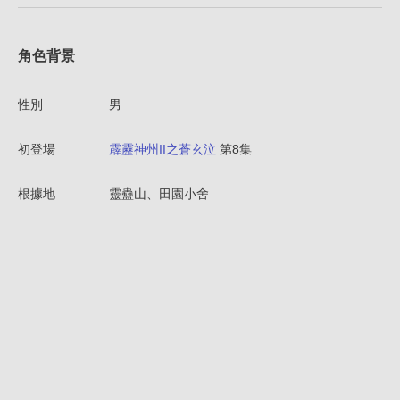
角色背景
性別
男
初登場
霹靂神州II之蒼玄泣
第8集
根據地
靈蠱山、田園小舍