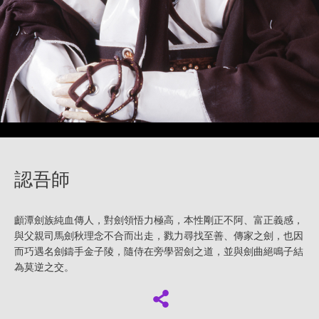
認吾師
顱潭劍族純血傳人，對劍領悟力極高，本性剛正不阿、富正義感，
與父親司馬劍秋理念不合而出走，戮力尋找至善、傳家之劍，也因
而巧遇名劍鑄手金子陵，隨侍在旁學習劍之道，並與劍曲絕鳴子結
為莫逆之交。