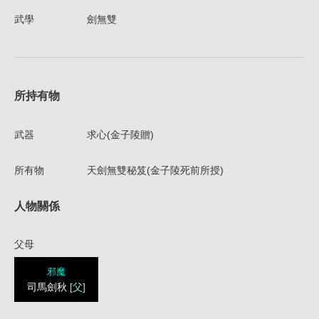
武學
劍無雙
所持有物
武器
求心(金子陵贈)
所有物
天劍無雙秘笈(金子陵死前所授)
人物關係
父母
邪魔
司馬劍秋
[父]