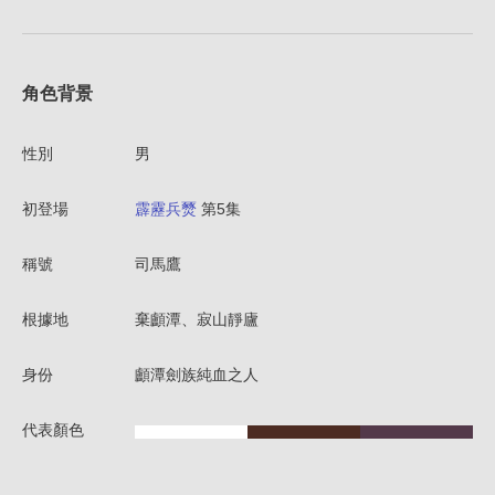
角色背景
性別
男
初登場
霹靂兵燹
第5集
稱號
司馬鷹
根據地
棄顱潭、寂山靜廬
身份
顱潭劍族純血之人
代表顏色