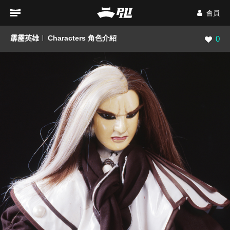
會員
霹靂英雄
Characters 角色介紹
瀏覽數
0