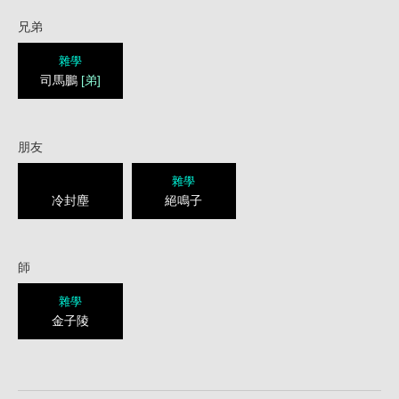
兄弟
雜學
司馬鵬
[弟]
朋友
雜學
冷封塵
絕鳴子
師
雜學
金子陵