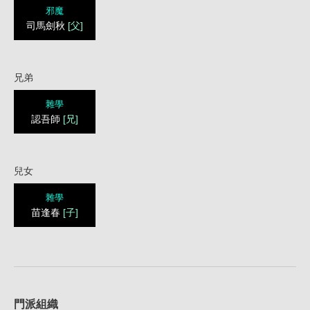
邪魔
司馬劍秋
[父]
兄弟
雜學
認吾師
[兄]
兒女
雜學
苗逢春
[子]
1
門派組織