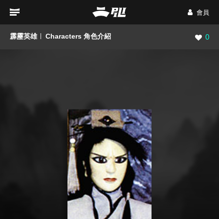
會員
霹靂英雄
Characters 角色介紹
瀏覽數
0