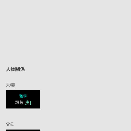
人物關係
夫/妻
雜學
飄茵
[妻]
父母