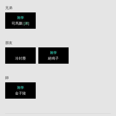
兄弟
雜學
司馬鵬
[弟]
朋友
雜學
冷封塵
絕鳴子
師
雜學
金子陵