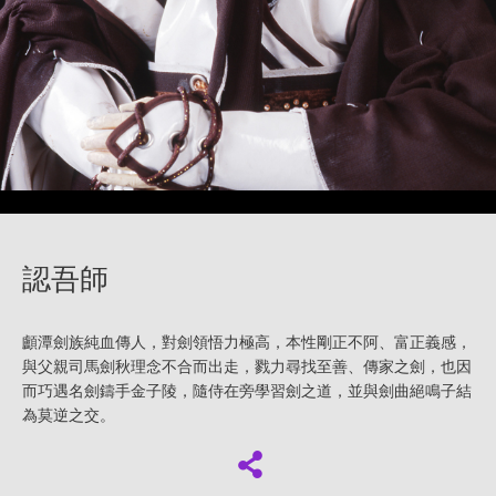
認吾師
顱潭劍族純血傳人，對劍領悟力極高，本性剛正不阿、富正義感，
與父親司馬劍秋理念不合而出走，戮力尋找至善、傳家之劍，也因
而巧遇名劍鑄手金子陵，隨侍在旁學習劍之道，並與劍曲絕鳴子結
為莫逆之交。