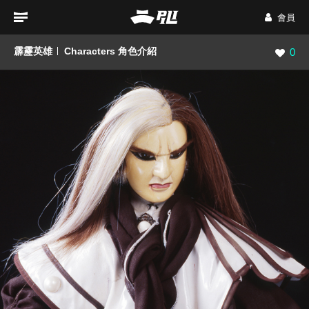
會員
霹靂英雄
Characters 角色介紹
瀏覽數
0