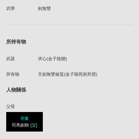
武學
劍無雙
所持有物
武器
求心(金子陵贈)
所有物
天劍無雙秘笈(金子陵死前所授)
人物關係
父母
邪魔
司馬劍秋
[父]