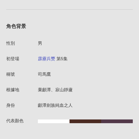
角色背景
性別
男
初登場
霹靂兵燹
第5集
稱號
司馬鷹
根據地
棄顱潭、寂山靜廬
身份
顱潭劍族純血之人
代表顏色