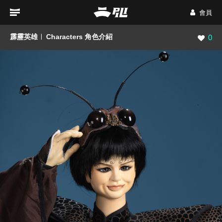
會員
霹靂英雄
Characters 角色介紹
瀏覽數
0