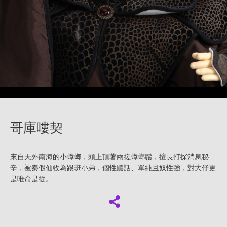
哥庫嘍契
來自天外南海的小蟑螂，頭上頂著兩搓蟑螂鬚，擅長打探消息秘
辛，被秦假仙收為跟班小弟，個性聽話、單純且奴性強，對大仔更
是唯命是從。