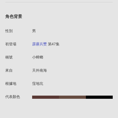
角色背景
性別
男
初登場
霹靂兵燹
第47集
稱號
小蟑螂
來自
天外南海
根據地
窪地坑
代表顏色