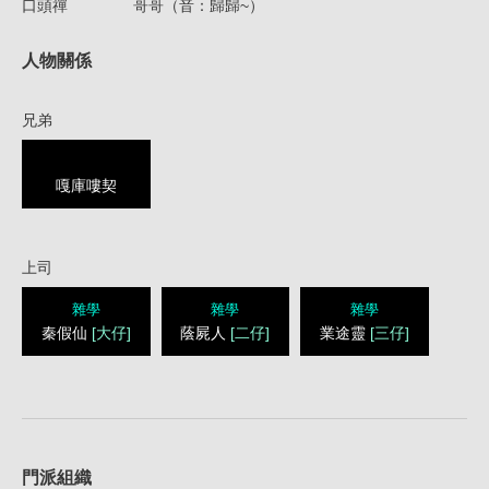
口頭禪
哥哥（音：歸歸~）
人物關係
兄弟
嘎庫嘍契
上司
雜學
雜學
雜學
秦假仙
[大仔]
蔭屍人
[二仔]
業途靈
[三仔]
1
門派組織