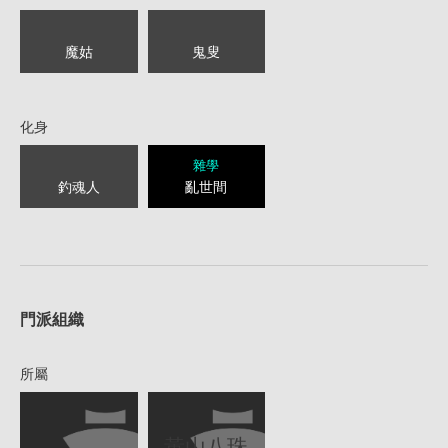
魔姑
鬼叟
化身
雜學
釣魂人
亂世間
1
門派組織
所屬
黃山八珠