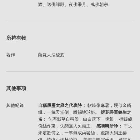
渡、送佛歸殿、夜佛乘月、萬佛朝宗
所持有物
著作
蔭屍大法秘笈
其他事項
其他紀錄
自稱霹靂太歲之代表詩：
軟時像麻薯，硬似金鋼
鐵，一氣天堂倒，腳踢地球斜。
拆花爵百鍊生之
名：
乞丐戴草自稱侯，白白落下一塊銀， 撕破緣
份絲作東，失戀無人欠頭工。
感嘆時所吟：
干戈
未定欲何之，一事無成兩鬢絲， 蹤跡大綱王粲
傳，情懷小樣杜陵詩。 鶺鴒音斷雲千里，烏鵲巢