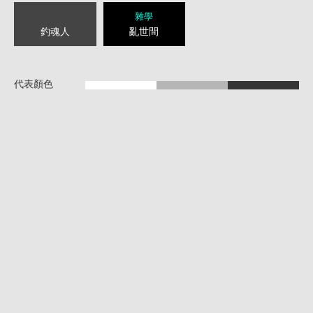
雜學
釣魂人
亂世間
代表顏色