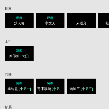
朋友
邪魔
邪魔
沙人畏
宇文天
素還真
照
上司
雜學
秦假仙
[大仔]
同夥
雜學
雜學
業途靈
[小弟一]
哥庫嘍契
[小弟二]
螭蟾王
[小弟三]
部屬