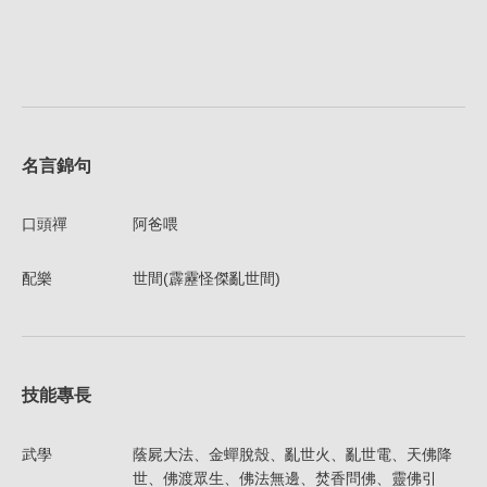
名言錦句
口頭禪
阿爸喂
配樂
世間(霹靂怪傑亂世間)
技能專長
武學
蔭屍大法、金蟬脫殼、亂世火、亂世電、天佛降
世、佛渡眾生、佛法無邊、焚香問佛、靈佛引