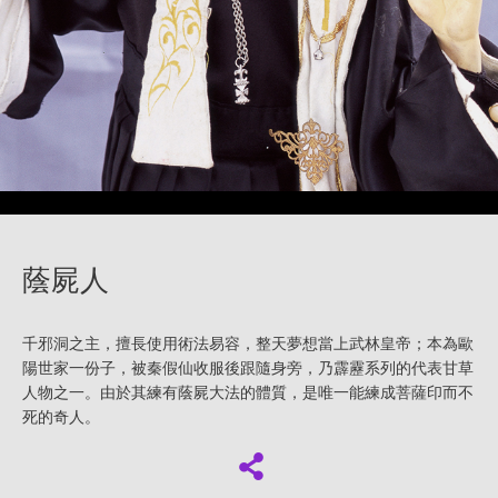
蔭屍人
千邪洞之主，擅長使用術法易容，整天夢想當上武林皇帝；本為歐
陽世家一份子，被秦假仙收服後跟隨身旁，乃霹靂系列的代表甘草
人物之一。由於其練有蔭屍大法的體質，是唯一能練成菩薩印而不
死的奇人。