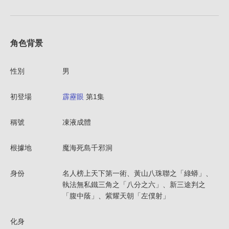
角色背景
性別
男
初登場
霹靂眼
第1集
稱號
凍液成體
根據地
魔海死島千邪洞
身份
名人榜上天下第一術、黃山八珠聯之「綠蟒」、
執法無私鐵三角之「八分之六」、新三途判之
「腹中蔭」、紫耀天朝「左僕射」
化身