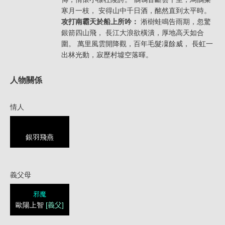
寒月一枝， 安得山中千日酒，酩然直到太平時。
攻打南霸天於船上所吟：
淅樹蛙鳴告雨期，忽驚
銀箭四山飛， 長江大浪欲橫潰，厚地高天如合
圍。 萬里風雲開降觀，百年毛髮凜餘威， 長虹一
出林光動，寂歷村墟空落暉。
人物關係
情人
銀羽飛燕
義父母
邪魔
歐陽上智
[義父]