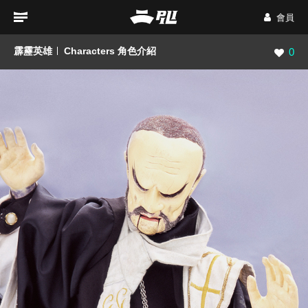
會員
霹靂英雄
Characters 角色介紹
瀏覽數
0