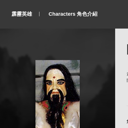
霹靂英雄
Characters 角色介紹