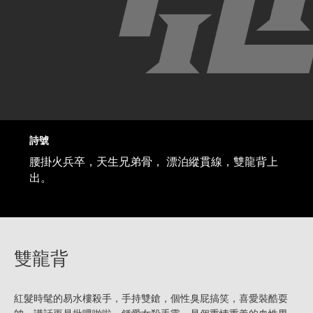
詩號
腰掛火兵卒，天生兄弟骨， 漂泊縱貫線，雙龍背上
出。
雙龍背
紅髮時髦的易水樓殺手，手持雙鎗，個性臭屁搞笑，喜愛裝酷耍