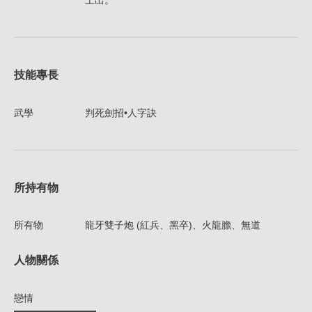
上出。
技能專長
武學
判死劍招•人字訣
所持有物
所有物
龍牙雙子炮 (紅兵、黑卒)、火龍膽、無道
人物關係
戀情