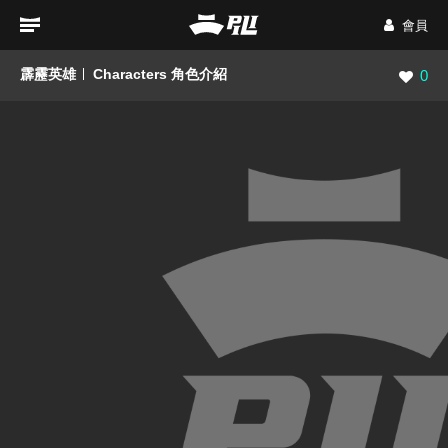
會員
霹靂英雄
Characters 角色介紹
瀏覽數
0