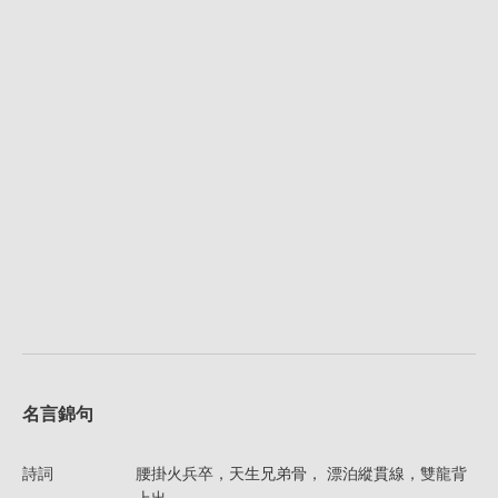
名言錦句
詩詞
腰掛火兵卒，天生兄弟骨， 漂泊縱貫線，雙龍背