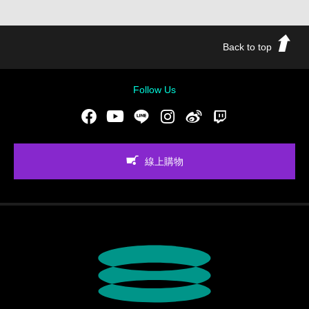
Back to top
Follow Us
Facebook
Youtube
LINE
Instgram
新浪微博
Twitch
線上購物