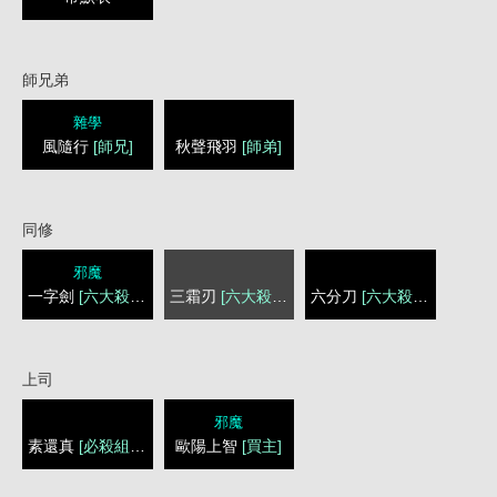
師兄弟
雜學
風隨行
[師兄]
秋聲飛羽
[師弟]
同修
邪魔
一字劍
[六大殺手]
三霜刃
[六大殺手]
六分刀
[六大殺手]
上司
邪魔
素還真
[必殺組召集]
歐陽上智
[買主]