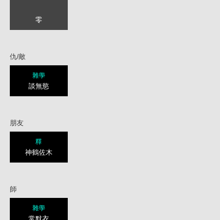
零
仇/敵
雜學
談無慾
朋友
釋
神鶴佐木
師
雜學
常默衣