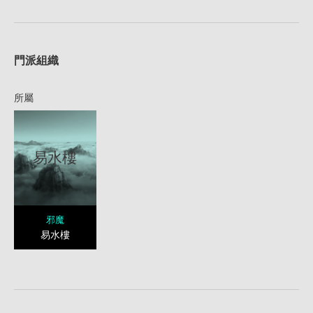
1
門派組織
所屬
易水樓
邪魔
易水樓