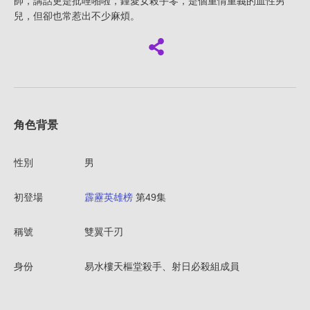
帥，講話更是批哩啪啦，鍾愛女殺手零，是個重情重義的血性男
兒，但卻也常惹出不少麻煩。
角色背景
性別
男
初登場
霹靂英雄榜
第49集
稱號
雙翼千刃
身份
易水樓天樞堂殺手、射日必殺組成員