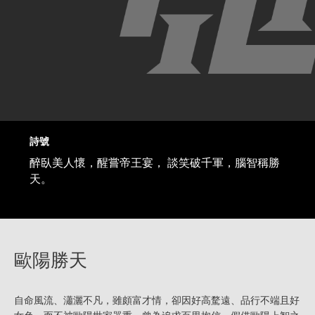
詩號
醉臥美人懷，醒嘗帝王宴， 談笑破千軍，腦智稱勝
天。
歐陽勝天
自命風流、瀟灑不凡，雖頗富才情，卻因好高騖遠、品行不端且好