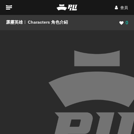
會員
霹靂英雄
Characters 角色介紹
瀏覽數
0