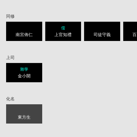
同修
儒
南宮佈仁
上官知禮
司徒守義
百
上司
雜學
金小開
化名
東方生