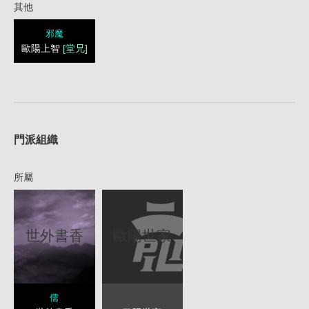
其他
邪魔
歐陽上智
[堂兄]
1
門派組織
所屬
歐陽世家
世外書香
儒