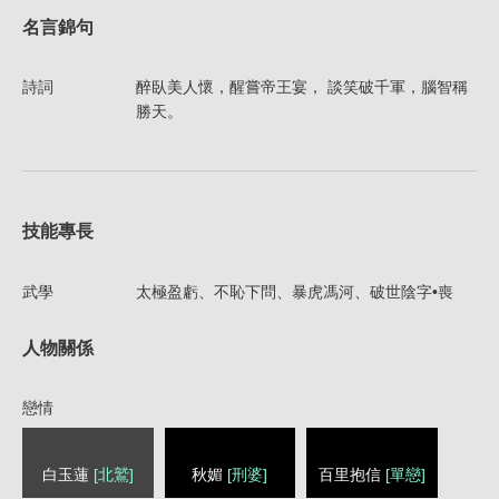
名言錦句
詩詞
醉臥美人懷，醒嘗帝王宴， 談笑破千軍，腦智稱
勝天。
技能專長
武學
太極盈虧、不恥下問、暴虎馮河、破世陰字•喪
人物關係
戀情
白玉蓮
[北鷲]
秋媚
[刑婆]
百里抱信
[單戀]