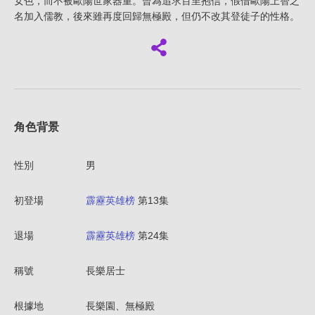
女色，而不被歐陽世家器重。曾為追求百里抱信，假借歐陽上智之
名加入儒教，後來雖再度回歸無極殿，但仍不改其登徒子的性格。
角色背景
性別
男
初登場
霹靂英雄榜
第13集
退場
霹靂英雄榜
第24集
稱號
長樂居士
根據地
長樂園、無極殿