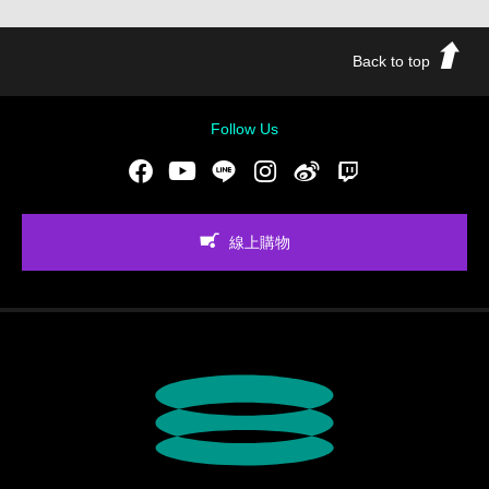
Back to top
Follow Us
Facebook
Youtube
LINE
Instgram
新浪微博
Twitch
線上購物