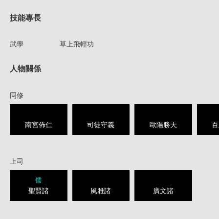
技能專長
武學
草上飛輕功
人物關係
同修
南宮佈仁
司徒守義
歐陽勝天
百
上司
儒
聖賢諸
風雅諸
廣文諸