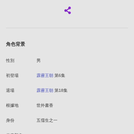
角色背景
性別
男
初登場
霹靂王朝
第6集
退場
霹靂王朝
第18集
根據地
世外書香
身份
五儒生之一