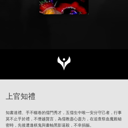
上官知禮
知書達禮、手不輟卷的儒門秀才，五儒生中唯一安分守己者，行事
莫不止乎於禮，不僭越贅言，為儒教盡心盡力，在追查祭血魔殿秘
密時，先後遭逢棋鬼與畫軸黑影逼殺，不幸捐軀。