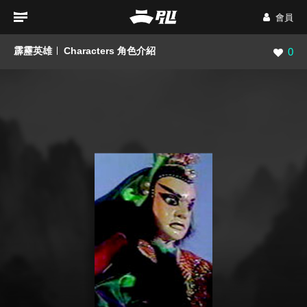
會員
霹靂英雄
Characters 角色介紹
瀏覽數
0