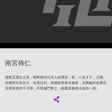
南宮佈仁
儒教五儒生之首，能夠模仿任何人的聲音，有「八音才子」之稱。
但個性狂妄自大、短視近利，曾變節投靠合修會，且覬覦好友曹百
哀所研發的千子彈，不惜滅門奪之，顯露其無情冷血的一面。