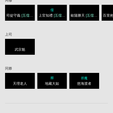
同修
儒
司徒守義
[五儒生]
上官知禮
[五儒生]
歐陽勝天
[五儒生]
百里
上司
武宗魁
同夥
釋
邪魔
天理老人
地藏大如
慈海渡者
1