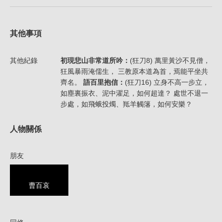
其他事項
其他紀錄
初現悲山非常道所吟：
(狂刀8) 萬里黃沙不見僧，
狂風暴雨淹儒生， 三教原本道為首，焉能平坐共
齊名。
語百里抱信：
(狂刀16) 立身不高一步立，
如塵裏振衣、泥中濯足，如何超達？ 處世不退一
步處，如飛蛾投燭、羝羊觸籓，如何安樂？
人物關係
朋友
曹百哀