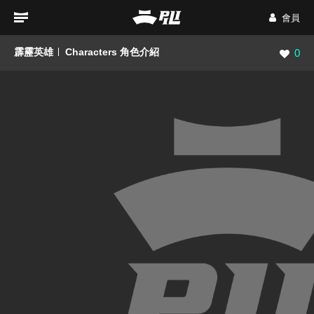
會員
霹靂英雄
Characters 角色介紹
瀏覽數
0