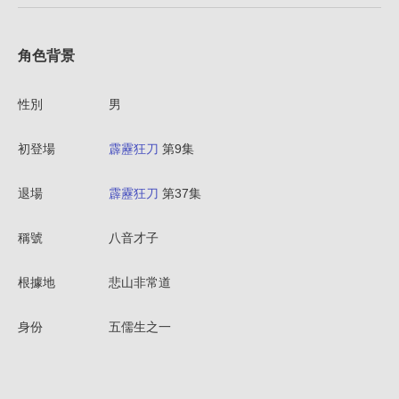
角色背景
性別
男
初登場
霹靂狂刀
第9集
退場
霹靂狂刀
第37集
稱號
八音才子
根據地
悲山非常道
身份
五儒生之一