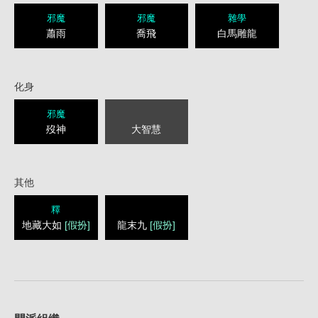
邪魔
邪魔
雜學
蕭雨
喬飛
白馬雕龍
化身
邪魔
歿神
大智慧
其他
釋
地藏大如
[假扮]
龍末九
[假扮]
1