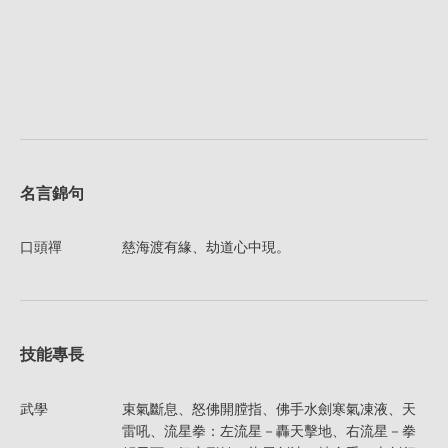
名言錦句
口頭禪
慈海渡有緣、劫道心中現。
技能專長
武學
束氣斷息、怒佛開膛指、佛手水劍寒氣凍液、天
雷吼、流星拳：左流星－轟天擊地、右流星－拳