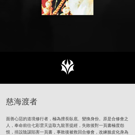
慈海渡者
面善心惡的道境修行者，極為擅長臥底、變換身份。原是合修會之
人，奉命前往七彩雲天盜取九龍菩提經，失敗後對一頁書極度怨
恨，排設陰謀陷害一頁書，事敗後被救回合修會，改練臉皮化身為