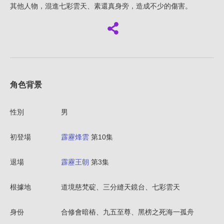
其他人物，混進七彩雲天、素還真身旁，造成不少的傷害。
角色背景
性別
男
初登場
霹靂烽雲
第10集
退場
霹靂王朝
第3集
根據地
道境慈梵碇、三分縫天鏡台、七彩雲天
身份
合修會暗樁、九五至尊、黑榜之死海一孤舟