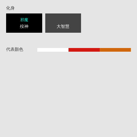
化身
邪魔
歿神
大智慧
代表顏色