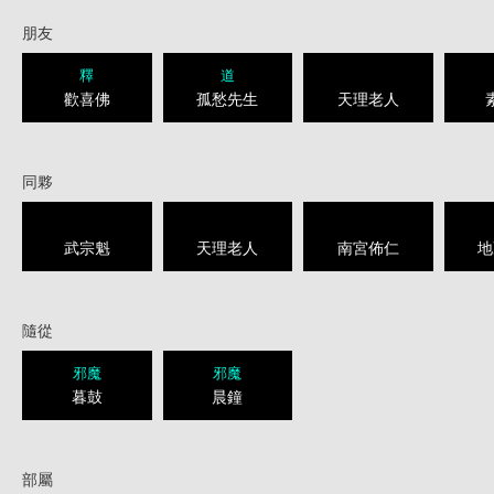
朋友
釋
道
歡喜佛
孤愁先生
天理老人
同夥
武宗魁
天理老人
南宮佈仁
地
隨從
邪魔
邪魔
暮鼓
晨鐘
部屬