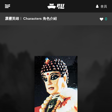
會員
霹靂英雄
Characters 角色介紹
瀏覽數
0