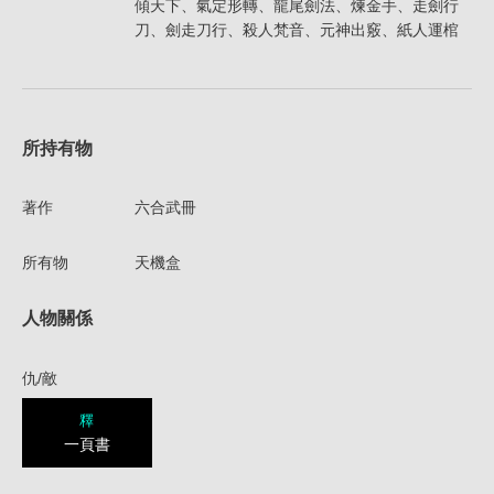
傾天下、氣定形轉、龍尾劍法、煉金手、走劍行
刀、劍走刀行、殺人梵音、元神出竅、紙人運棺
所持有物
著作
六合武冊
所有物
天機盒
人物關係
仇/敵
釋
一頁書