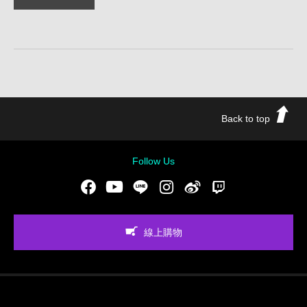
Back to top
Follow Us
Facebook
Youtube
LINE
Instgram
新浪微博
Twitch
線上購物