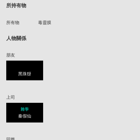
所持有物
所有物
毒靈膜
人物關係
朋友
黑珠犽
上司
雜學
秦假仙
同夥