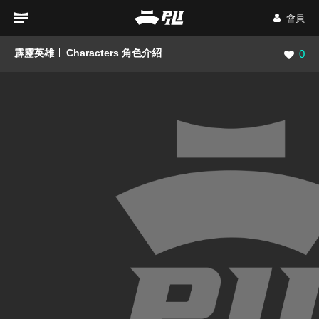
會員
霹靂英雄
Characters 角色介紹
瀏覽數
0