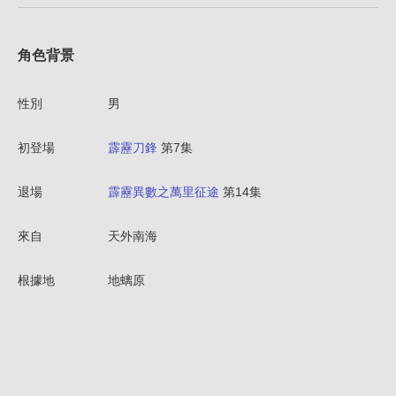
角色背景
性別
男
初登場
霹靂刀鋒
第7集
退場
霹靂異數之萬里征途
第14集
來自
天外南海
根據地
地螭原