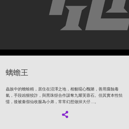
螭蟾王
蟲族中的蟾蜍精，居住在沼澤之地，相貌噁心醜陋，善用腐蝕毒
氣，手段凶狠狡詐，與黑珠犽合作謀奪九耀芙蓉石。但其實本性怯
懦，後被秦假仙收服為小弟，常常幻想做掉大仔…。