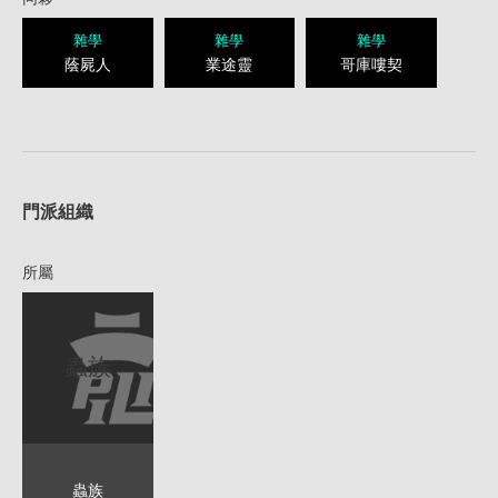
雜學
雜學
雜學
蔭屍人
業途靈
哥庫嘍契
1
門派組織
所屬
蟲族
蟲族