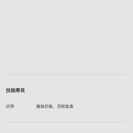
技能專長
武學
魑魅邪氤、昊螟氣毒