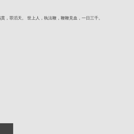
貫，罪滔天。 世上人，執法鞭，鞭鞭見血，一日三千。