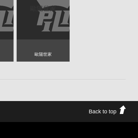
朝
歐陽世家
歐陽世家
Back to top