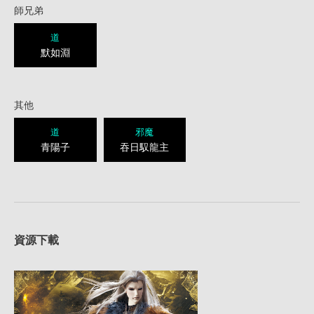
師兄弟
道
默如淵
其他
道
邪魔
青陽子
吞日馭龍主
資源下載