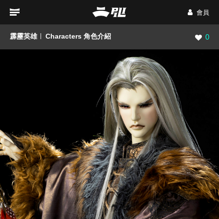
會員
霹靂英雄
Characters 角色介紹
瀏覽數
0