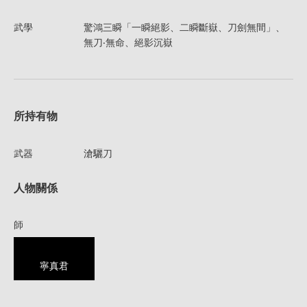
武學
驚鴻三瞬「一瞬絕影、二瞬斷嶽、刀劍無間」、
無刀‧無命、絕影沉嶽
所持有物
武器
滄驪刀
人物關係
師
寧真君