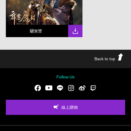
驪無雙
Back to top
Follow Us
Facebook
Youtube
LINE
Instgram
新浪微博
Twitch
線上購物