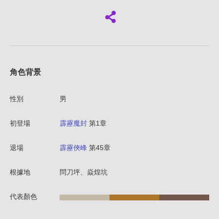
角色背景
性別
男
初登場
霹靂魔封
第1章
退場
霹靂俠峰
第45章
根據地
問刀坪、焱煌坑
代表顏色