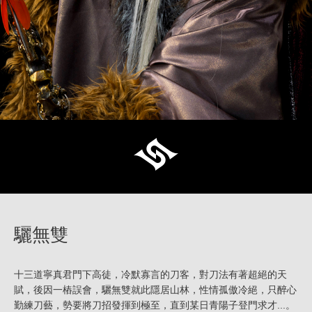
驪無雙
十三道寧真君門下高徒，冷默寡言的刀客，對刀法有著超絕的天
賦，後因一樁誤會，驪無雙就此隱居山林，性情孤傲冷絕，只醉心
勤練刀藝，勢要將刀招發揮到極至，直到某日青陽子登門求才...。