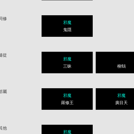
同修
邪魔
鬼隱
隨從
邪魔
三昧
柳鷦
部屬
邪魔
邪魔
羅修王
廣目天
其他
邪魔