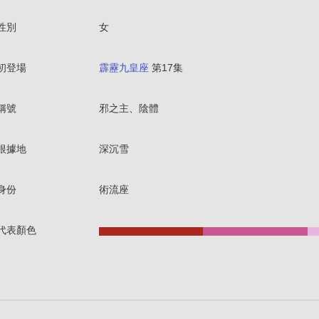
性別
女
初登場
霹靂九皇座
第17集
稱號
邪之主、陰體
根據地
深沉雪
身份
術流座
代表顏色