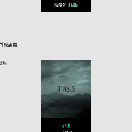
陰陽師
[陽體]
1
門派組織
所屬
邪能境
邪魔