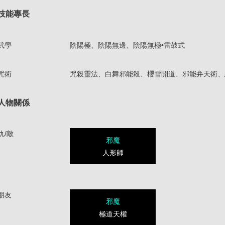
技能專長
武學
陰陽極、陰陽無邊、陰陽無極•雷鼓式
咒術
咒殺靈法、白舞邪能殺、櫻雪開道、邪能弁天術、
人物關係
仇/敵
邪魔
人形師
朋友
邪魔
極道天權