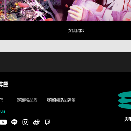
女陰陽師
霹靂
們
霹靂精品店
霹靂國際品牌館
 Us
與
acebook
Youtube
LINE
Instgram
新浪微博
Twitch