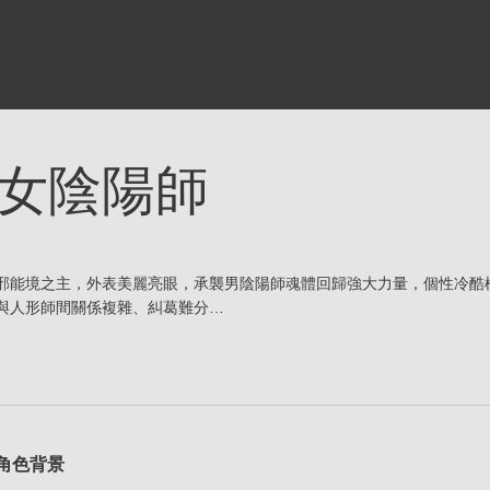
女陰陽師
邪能境之主，外表美麗亮眼，承襲男陰陽師魂體回歸強大力量，個性冷酷
與人形師間關係複雜、糾葛難分…
角色背景