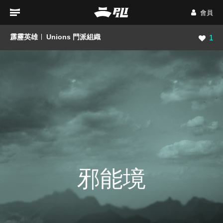
會員
霹靂英雄
Unions 門派組織
瀏覽數
1
邪能境