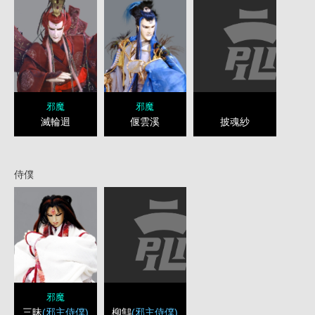
邪魔
邪魔
披魂紗
滅輪迴
偃雲溪
侍僕
邪魔
柳鷦
(邪主侍僕)
三昧
(邪主侍僕)