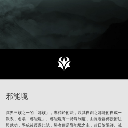
邪能境
冥界三族之一的「邪族」，專精於術法，以其自創之邪能術自成一
派系，名喚「邪能境」。邪能境有一特殊制度，由長老群傳授術法
與武功，學成後經過比試，勝者便是邪能境之主，昔日陰陽師、滅