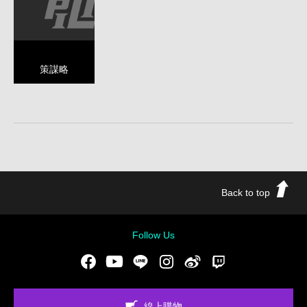
策謀略
Back to top
Follow Us
Facebook
Youtube
LINE
Instgram
新浪微博
Twitch
線上購物