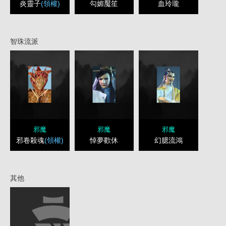
炎靈子
(領權)
勾媚魘笙
血玲瓏
智珠流派
邪魔
邪魔
邪魔
邪卷殺魂
(領權)
悼夢歡休
幻臆流鴻
其他