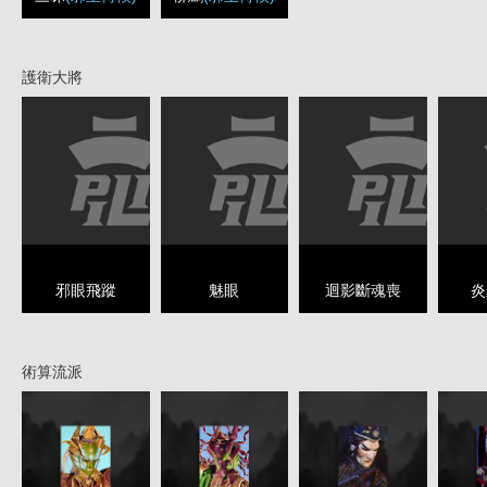
護衛大將
邪眼飛蹤
魅眼
迴影斷魂喪
炎
術算流派