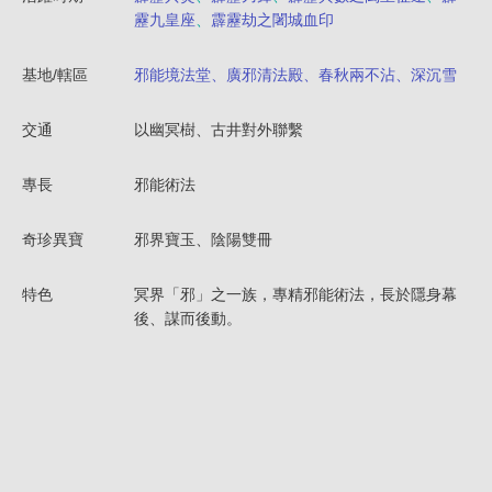
靂九皇座
、
霹靂劫之闍城血印
基地/轄區
邪能境法堂、廣邪清法殿、春秋兩不沾、深沉雪
交通
以幽冥樹、古井對外聯繫
專長
邪能術法
奇珍異寶
邪界寶玉、陰陽雙冊
特色
冥界「邪」之一族，專精邪能術法，長於隱身幕
後、謀而後動。