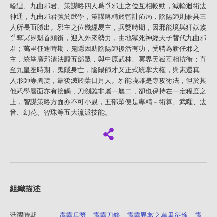
輪迴、九曲邪君、策謀略四人爲爭邪主之位互相較勁，滅輪迴術法
神通，九曲邪君強於武學，策謀略精於智計佈局，陰陽師則兼具三
人所長而勝出。邪主之位幾經易主，兵燹時期，因邪能境與犴妖族
爭奪冥界魁首頭銜，迎入外來勢力，由地獄死神經天子替代九曲邪
君；萬里征途時期，鬼隱因助陰陽師復活有功，受聘為新任邪之
主，統掌廣邪清法殿五部眾，與中原武林、冥界天嶽互相抗衡；直
至九皇座時期，鬼隱身亡，陰陽師才又正式統掌大權，與素還真、
人形師等周旋，最後滅於葉口月人。邪能境雖是專攻術法，但於其
他武學層面亦有接觸，刀劍雖非屬一屬二，卻也保持在一定程度之
上，智謀策略方面亦不可小覷，五部眾便是專精－術算、武曜、法
音、幻花、智珠等五大流派技能。
組織描述
活躍時期
霹靂兵燹
、
霹靂刀鋒
、
霹靂異數之萬里征途
、
霹