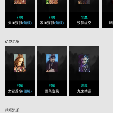
邪魔
邪魔
邪魔
天羅寐影
(領權)
凌羅寐影
(領權)
歿算虛空
幽
幻花流派
邪魔
邪魔
邪魔
女蘿辟命
(領權)
曼荼迦葉
九鬼塗靈
武曜流派