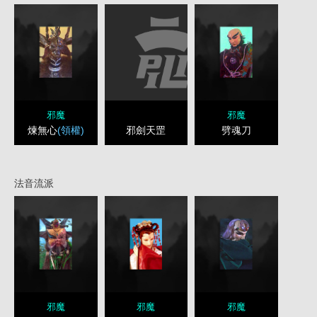
邪魔
邪魔
邪劍天罡
煉無心
(領權)
劈魂刀
法音流派
邪魔
邪魔
邪魔