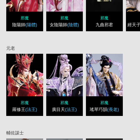
邪魔
邪魔
邪魔
陰陽師
(陽體)
女陰陽師
(陰體)
九曲邪君
經天
元老
邪魔
邪魔
邪魔
羅修王
(法王)
廣目天
(法王)
瑤琴巧韻
(長老)
輔佐謀士