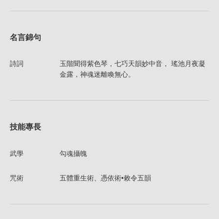
名言錦句
詩詞
玉階聞得紫色琴，七巧天韻妙中音， 瑤池月夜凝
金露，神魂迷離喚無心。
技能專長
武學
勾魂攝魄
咒術
五體重生術、憑依術•敕令五韻