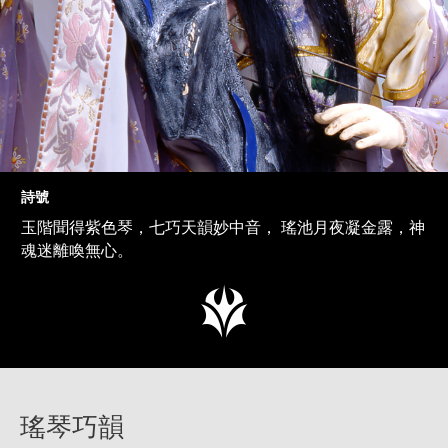
詩號
玉階聞得紫色琴，七巧天韻妙中音， 瑤池月夜凝金露，神
魂迷離喚無心。
瑤琴巧韻