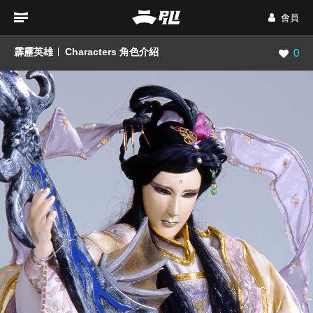
會員
霹靂英雄
Characters 角色介紹
瀏覽數
0