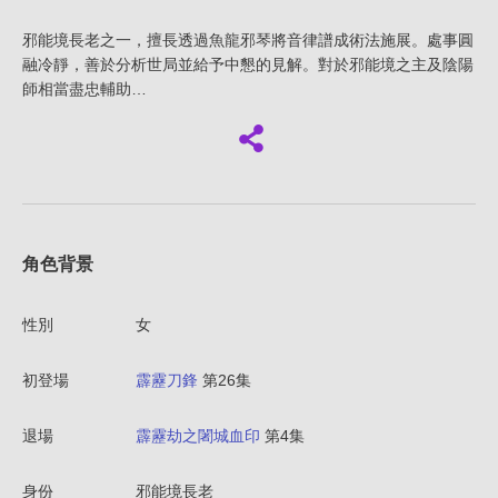
邪能境長老之一，擅長透過魚龍邪琴將音律譜成術法施展。處事圓
融冷靜，善於分析世局並給予中懇的見解。對於邪能境之主及陰陽
師相當盡忠輔助…
角色背景
性別
女
初登場
霹靂刀鋒
第26集
退場
霹靂劫之闍城血印
第4集
身份
邪能境長老