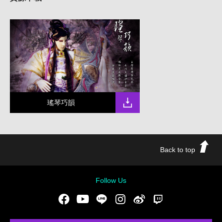
瑤琴巧韻
Back to top
Follow Us
Facebook
Youtube
LINE
Instgram
新浪微博
Twitch