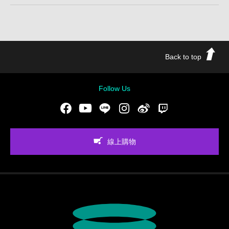
Back to top
Follow Us
Facebook
Youtube
LINE
Instgram
新浪微博
Twitch
線上購物