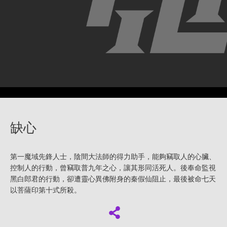
缺心
第一魔域先鋒人士，陰間大法師的得力助手，能夠竊取人的心臟、
控制人的行動，曾竊取普九年之心，讓其形同活死人。後奉命監視
黑白郎君的行動，卻遭靈心異佛附身的秦假仙阻止，最後被命七天
以菩薩印第十式所殺。