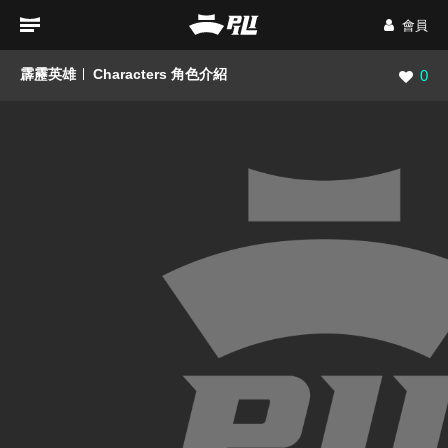
會員
霹靂英雄
Characters 角色介紹
瀏覽數
0