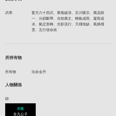
武學
驚天六十四式、乘風破浪、百川匯宗、萬流歸
一、分釵斷帶、光焰萬丈、轉氣成雨、凝雨成
冰、氣定形轉、光影流行、天殘地缺、風捲殘
雲、五行借命術
所持有物
所有物
玩命金丹
人物關係
師
邪魔
非凡公子