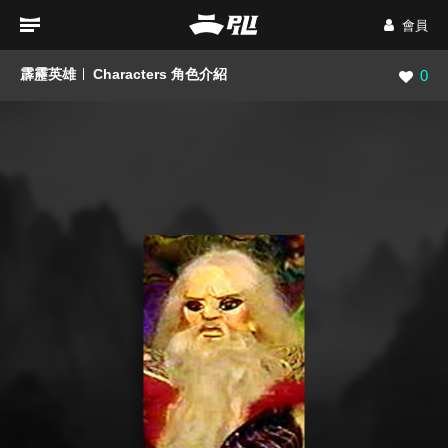
會員
霹靂英雄
Characters 角色介紹
瀏覽數
0