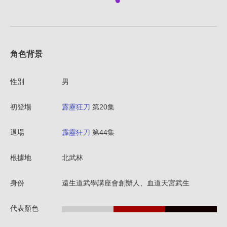
角色背景
性別
男
初登場
霹靂狂刀
第20集
退場
霹靂狂刀
第44集
根據地
北武林
身份
遠生道武學講座會創辦人、血道天宮武生
代表顏色