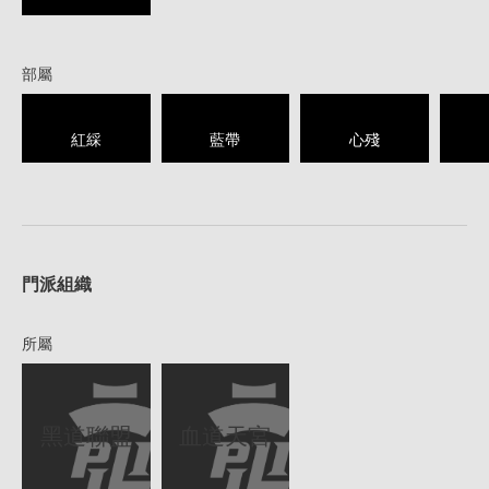
部屬
紅綵
藍帶
心殘
1
門派組織
所屬
黑道聯盟
血道天宮