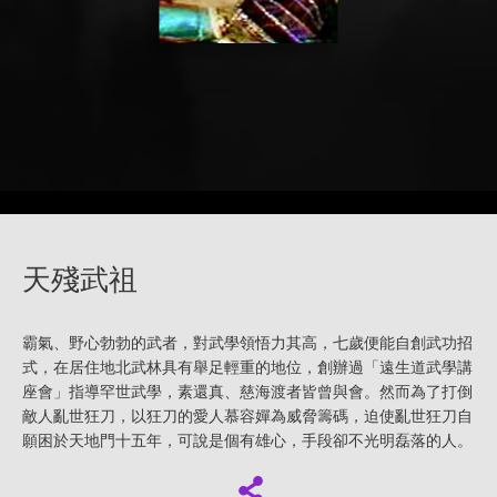
天殘武祖
霸氣、野心勃勃的武者，對武學領悟力其高，七歲便能自創武功招
式，在居住地北武林具有舉足輕重的地位，創辦過「遠生道武學講
座會」指導罕世武學，素還真、慈海渡者皆曾與會。然而為了打倒
敵人亂世狂刀，以狂刀的愛人慕容嬋為威脅籌碼，迫使亂世狂刀自
願困於天地門十五年，可說是個有雄心，手段卻不光明磊落的人。