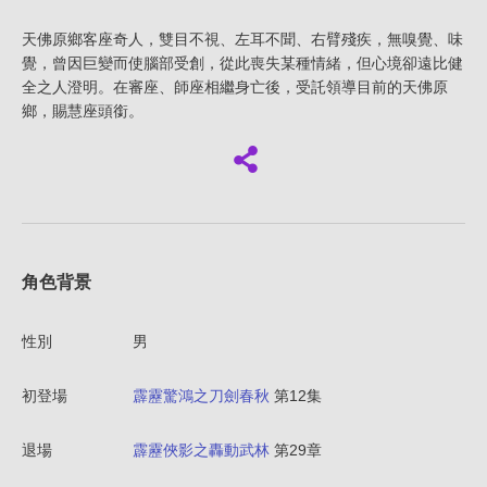
天佛原鄉客座奇人，雙目不視、左耳不聞、右臂殘疾，無嗅覺、味
覺，曾因巨變而使腦部受創，從此喪失某種情緒，但心境卻遠比健
全之人澄明。在審座、師座相繼身亡後，受託領導目前的天佛原
鄉，賜慧座頭銜。
角色背景
性別
男
初登場
霹靂驚鴻之刀劍春秋
第12集
退場
霹靂俠影之轟動武林
第29章