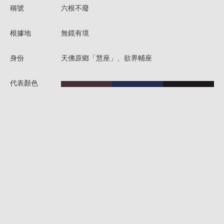
稱號
六根不廢
根據地
無鏡有境
身份
天佛原鄉「慧座」、欲界輔座
代表顏色