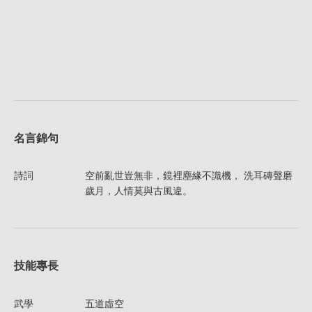
名言錦句
詩詞
空前亂世豈無非，鏡裡塵緣不識機， 洗耳磚聲磨
歲月，人情莫與古風違。
技能專長
武學
五道虛空