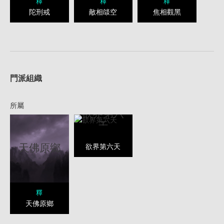
釋
釋
釋
陀刑戒
敵相燄空
焦相觀黑
1
門派組織
所屬
欲界第六
天
天佛原鄉
欲界第六天
釋
天佛原鄉