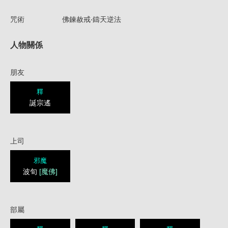
咒術
佛鍊赦戒‧鑄天逆法
人物關係
朋友
釋
誕宗遙
上司
邪魔
波旬
[魔佛]
部屬