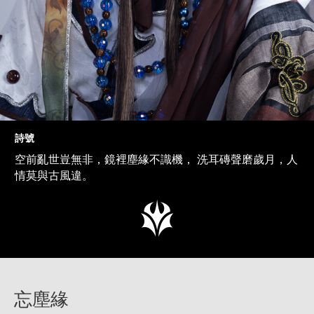
詩號
空前亂世豈無非，鏡裡塵緣不識機， 洗耳磚聲磨歲月，人
情莫與古風違。
忘塵緣