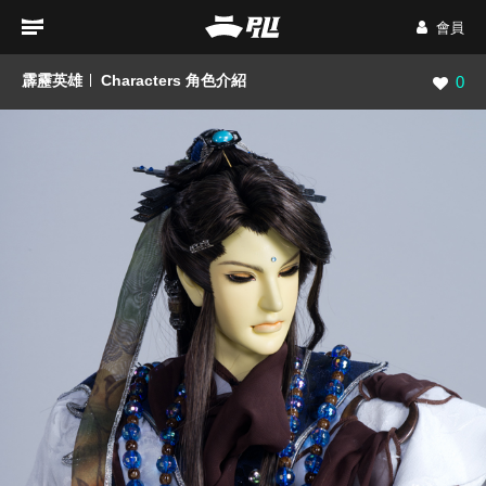
會員
霹靂英雄
Characters 角色介紹
瀏覽數
0