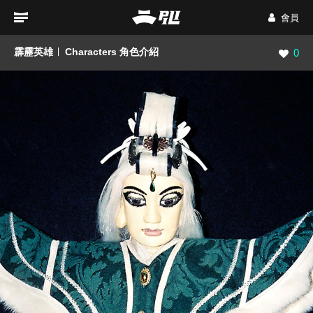
會員
霹靂英雄
Characters 角色介紹
瀏覽數
0