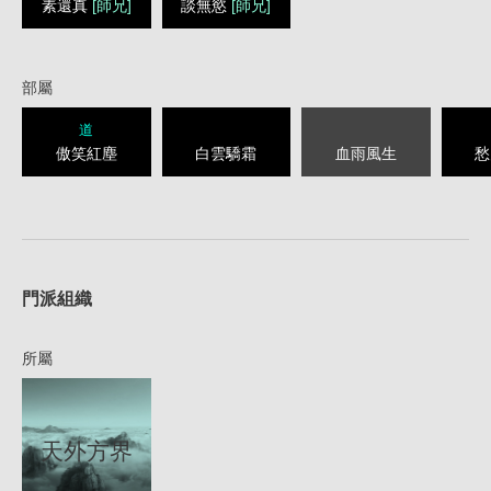
素還真
[師兄]
談無慾
[師兄]
部屬
道
傲笑紅塵
白雲驕霜
血雨風生
愁
1
門派組織
所屬
天外方界