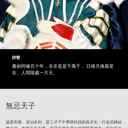
詩號
書劍同修百十年，非非是是千萬千， 日移月換孤星
在，人間隨處一片天。
無忌天子
溫柔和善、淡泊名利，是三才子中專研科技的高才生；行走武林結