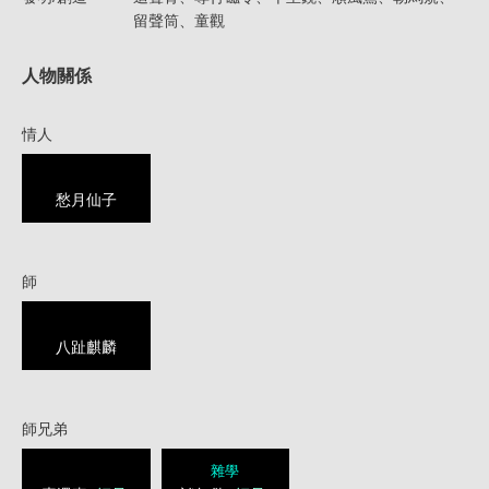
留聲筒、童觀
人物關係
情人
愁月仙子
師
八趾麒麟
師兄弟
雜學