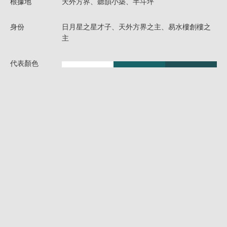
根據地
天外方界、聽韻小築、半斗坪
身份
日月星之星才子、天外方界之主、易水樓創樓之
主
代表顏色