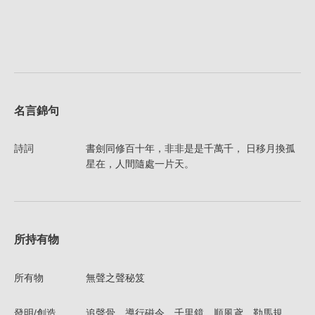
名言錦句
詩詞
書劍同修百十年，非非是是千萬千， 日移月換孤
星在，人間隨處一片天。
所持有物
所有物
無聲之聲秘笈
發明/創造
追聲骨、導行磁令、千里鏡、順風鳶、勒馬規、