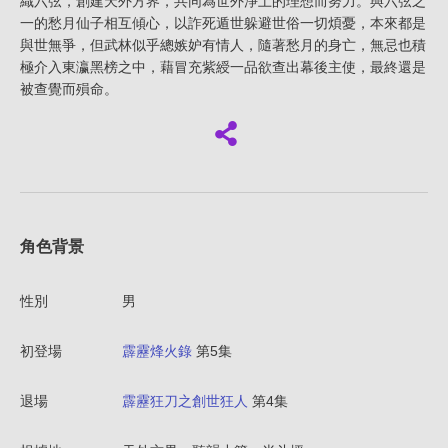
織六弦，創建天外方界，共同為世外淨土的理想而努力。與六弦之
一的愁月仙子相互傾心，以詐死遁世躲避世俗一切煩憂，本來都是
與世無爭，但武林似乎總嫉妒有情人，隨著愁月的身亡，無忌也積
極介入東瀛黑榜之中，藉冒充紫綬一品欲查出幕後主使，最終還是
被查覺而殞命。
角色背景
性別
男
初登場
霹靂烽火錄
第5集
退場
霹靂狂刀之創世狂人
第4集