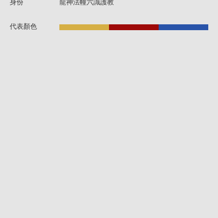
身份
龍神法幢六識護教
代表顏色