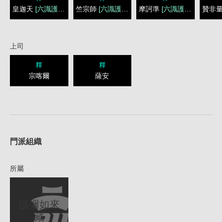
皇迦天
[六識護教]
竺宗師
[六識護教]
摩訶準
[六識護教]
贊非
上司
釋
釋
宗喀爾
薩安
1
門派組織
所屬
須彌如來
藏