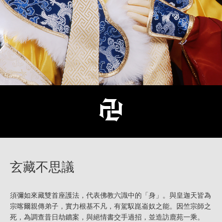
玄藏不思議
須彌如來藏雙首座護法，代表佛教六識中的「身」。與皇迦天皆為
宗喀爾親傳弟子，實力根基不凡，有駕馭崑崙奴之能。因竺宗師之
死，為調查昔日劫鑣案，與絕情書交手過招，並造訪鹿苑一乘。