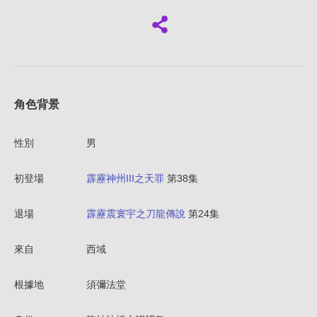
角色背景
性別
男
初登場
霹靂神州III之天罪
第38集
退場
霹靂震寰宇之刀龍傳說
第24集
來自
西域
根據地
須彌法堂