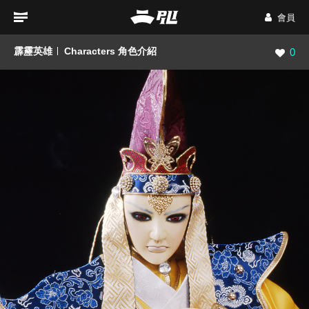
會員
霹靂英雄
Characters 角色介紹
瀏覽數
0