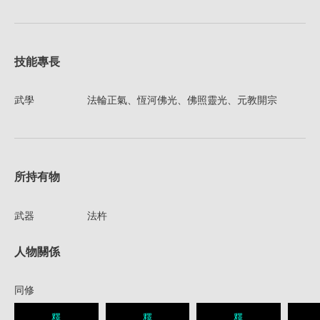
技能專長
武學
法輪正氣、恆河佛光、佛照靈光、元教開宗
所持有物
武器
法杵
人物關係
同修
釋
釋
釋