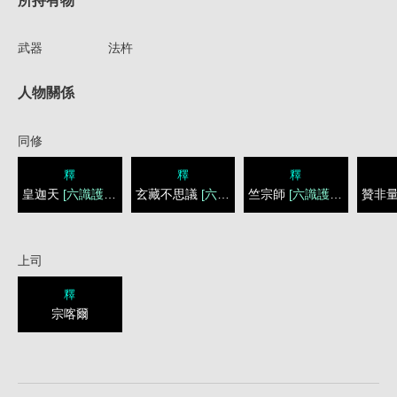
所持有物
武器
法杵
人物關係
同修
釋
釋
釋
皇迦天
[六識護教]
玄藏不思議
[六識護教]
竺宗師
[六識護教]
贊非
上司
釋
宗喀爾
1