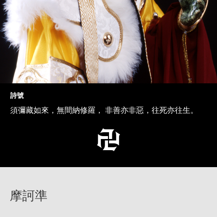
詩號
須彌藏如來，無間納修羅， 非善亦非惡，往死亦往生。
摩訶準