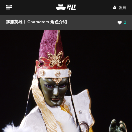
會員
霹靂英雄
Characters 角色介紹
瀏覽數
0