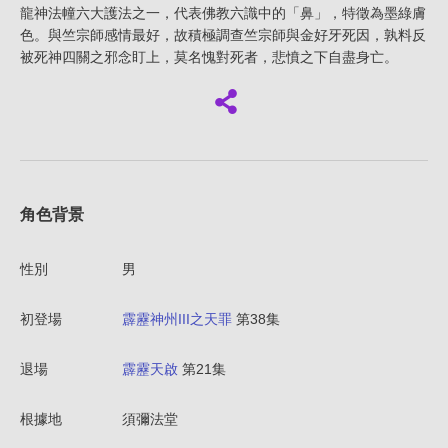
龍神法幢六大護法之一，代表佛教六識中的「鼻」，特徵為墨綠膚
色。與竺宗師感情最好，故積極調查竺宗師與金好牙死因，孰料反
被死神四關之邪念盯上，莫名愧對死者，悲憤之下自盡身亡。
角色背景
性別
男
初登場
霹靂神州III之天罪
第38集
退場
霹靂天啟
第21集
根據地
須彌法堂