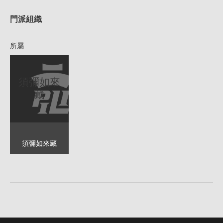
門派組織
所屬
須彌如來
藏
須彌如來藏