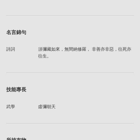
名言錦句
詩詞
須彌藏如來，無間納修羅， 非善亦非惡，往死亦
往生。
技能專長
武學
虛彌朝天