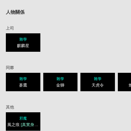
人物關係
上司
雜學
麒麟星
同夥
雜學
雜學
雜學
蒼鷹
金獅
天虎令
其他
邪魔
風之痕
[真實身分]