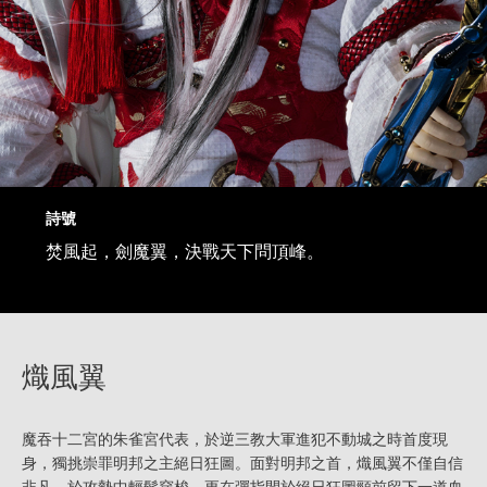
詩號
焚風起，劍魔翼，決戰天下問頂峰。
熾風翼
魔吞十二宮的朱雀宮代表，於逆三教大軍進犯不動城之時首度現
身，獨挑崇罪明邦之主絕日狂圖。面對明邦之首，熾風翼不僅自信