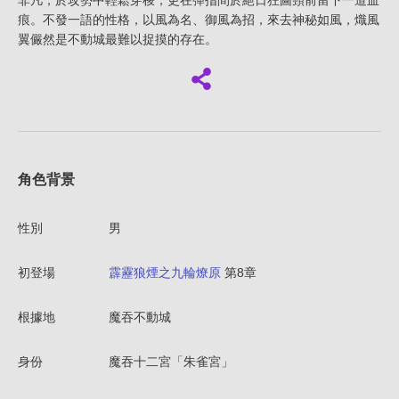
非凡，於攻勢中輕鬆穿梭，更在彈指間於絕日狂圖頸前留下一道血
痕。不發一語的性格，以風為名、御風為招，來去神秘如風，熾風
翼儼然是不動城最難以捉摸的存在。
角色背景
性別
男
初登場
霹靂狼煙之九輪燎原
第8章
根據地
魔吞不動城
身份
魔吞十二宮「朱雀宮」