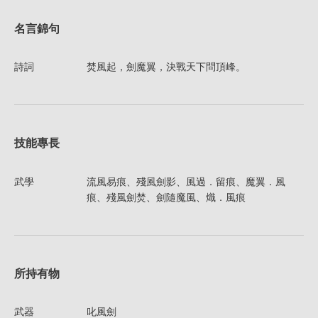
名言錦句
詩詞
焚風起，劍魔翼，決戰天下問頂峰。
技能專長
武學
流風易痕、殘風劍影、風過．留痕、魔翼．風
痕、殘風劍焚、劍隨魔風、熾．風痕
所持有物
武器
叱風劍