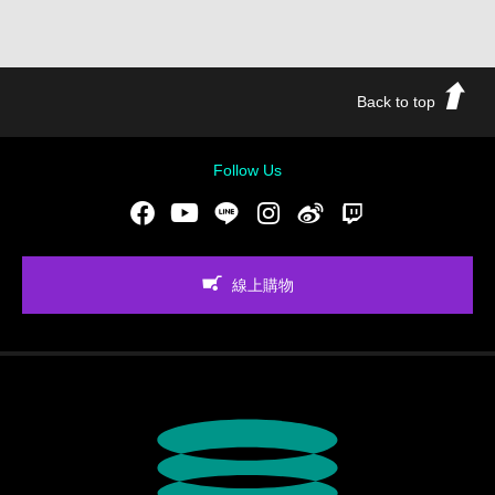
Back to top
Follow Us
Facebook
Youtube
LINE
Instgram
新浪微博
Twitch
線上購物