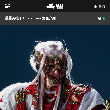
會員
霹靂英雄
Characters 角色介紹
瀏覽數
0