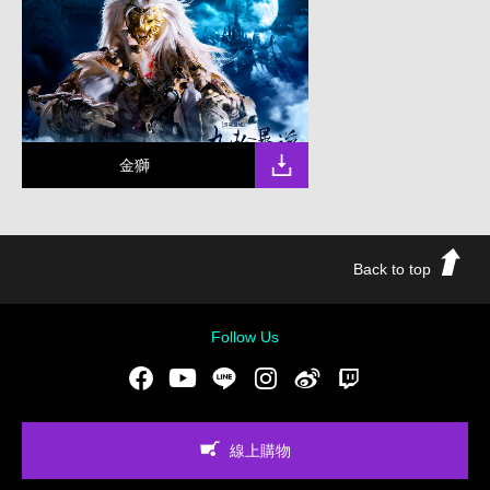
金獅
Back to top
Follow Us
Facebook
Youtube
LINE
Instgram
新浪微博
Twitch
線上購物