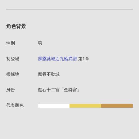
角色背景
性別
男
初登場
霹靂謎城之九輪異譜
第1章
根據地
魔吞不動城
身份
魔吞十二宮「金獅宮」
代表顏色