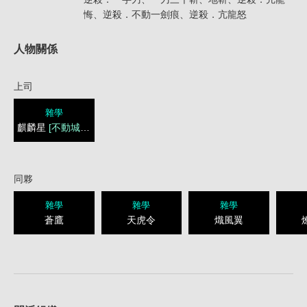
悔、逆殺．不動一劍痕、逆殺．亢龍怒
人物關係
上司
雜學
麒麟星
[不動城城主]
同夥
雜學
雜學
雜學
蒼鷹
天虎令
熾風翼
1