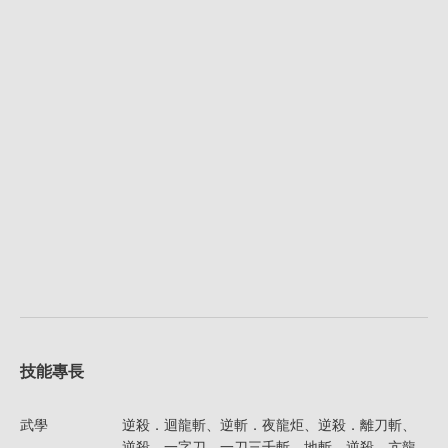
技能專長
武學
逆殺．迴龍斬、逆斬．夜龍炬、逆殺．離刀斬、
逆殺．一字刀、一刀三千斬、地斬、逆殺．亢龍