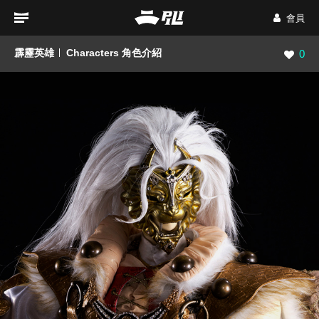
會員
霹靂英雄
Characters 角色介紹
瀏覽數
0