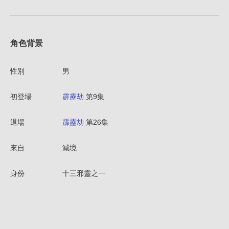
角色背景
性別
男
初登場
霹靂劫
第9集
退場
霹靂劫
第26集
來自
滅境
身份
十三邪靈之一