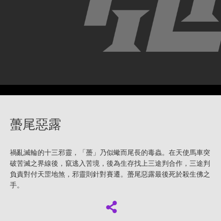
蠆尾惡露
禍亂滅輪的十三邪靈，「蠆」乃似蠍而尾長的毒蟲。在天使馬車突
破苦滅之界線後，竄逃入苦境，後為生存找上三途判合作，三途判
負責對付天罡地煞，邪靈則針對賽遷。蠆尾惡露最後死於殺生佛之
手。