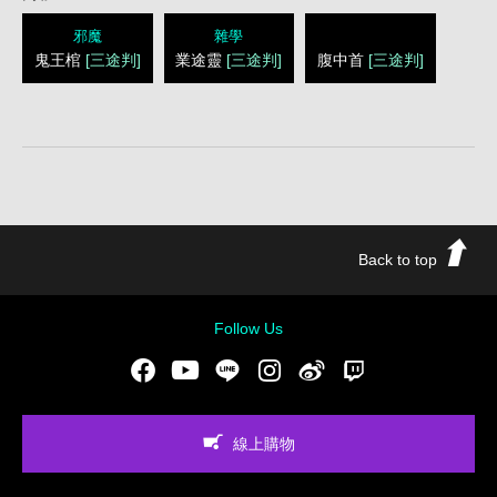
邪魔
雜學
鬼王棺
[三途判]
業途靈
[三途判]
腹中首
[三途判]
Back to top
Follow Us
Facebook
Youtube
LINE
Instgram
新浪微博
Twitch
線上購物