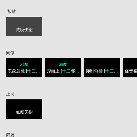
仇/敵
滅境佛聖
同修
邪魔
邪魔
表象意魔
[十三邪靈]
形而上
[十三邪靈]
抑制無極
[十三邪靈]
促音
上司
萬魔天指
同夥