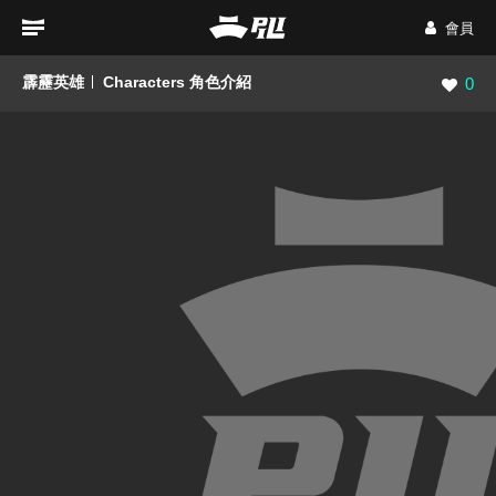
會員
霹靂英雄
Characters 角色介紹
瀏覽數
0